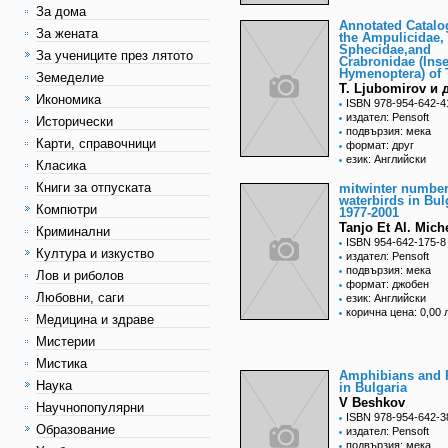
За дома
Annotated Catalo
За жената
the Ampulicidae,
Sphecidae,and
За учениците през лятото
Crabronidae (Inse
Hymenoptera) of 
Земеделие
T. Ljubomirov и 
Икономика
ISBN 978-954-642-4
издател: Pensoft
Исторически
подвързия: мека
Карти, справочници
формат: друг
език: Английски
Класика
Книги за отпуската
mitwinter number
waterbirds in Bul
Компютри
1977-2001
Tanjo Et Al. Mich
Криминални
ISBN 954-642-175-8
Култура и изкуство
издател: Pensoft
подвързия: мека
Лов и риболов
формат: джобен
Любовни, саги
език: Английски
корична цена: 0,00 
Медицина и здраве
Мистерии
Мистика
Amphibians and R
Наука
in Bulgaria
V Beshkov
Научнопопулярни
ISBN 978-954-642-3
Образование
издател: Pensoft
подвързия: мека