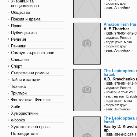
Учебници за
формат: друг
специализиран...
език: Английски
Общество
Поезия и драма
Amazon Fish Para
Право
V. E Thatcher
Публицистика
ISBN 978-954-642-3
издател: Pensoft
Религия
подвързия: мека
Речници
формат: друг
език: Английски
Самоусъвършенстване
Списания
Спорт
The Lepidoptera 
Съвременни романи
Israel.
V.D. Kravchenko 
Тайни и загадки
ISBN 978-954-642-4
Техника
издател: Pensoft
номер на том: Vol.1
Трилъри
загл. на том: Erebid
Фантастика, Фентъзи
подвързия: мека
формат: друг
Хоби
език: Английски
Хумористични
The Lepidoptera 
e-books
Israel.
Vasiliy D. Kravch
Художествена проза
др.
Пътеводители
ISBN 954-642-287-8