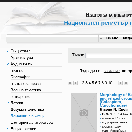
Национален регистър н
Начало
Изд
Общ отдел
Търси:
Архитектура
Аудио книги
Бизнес
Подреди по:
заглавие
автор
Биографии
1
2
3
4
5
6
7
8
9
10
...
Българска проза
Военна тематика
Morphology of Ba
Готварство
and related grou
(Coleoptera,
Детски
Curculionidae)
Документалистика
Steven R. Davis
ISBN 978-954-642-4
Домашни любимци
издател: Pensoft
Езотерична литература
подвързия: мека
формат: друг
Енциклопедии
език: Английски