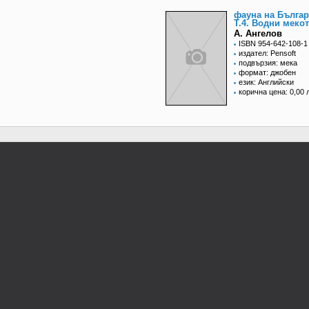
фауна на Българ
Т.4. Водни меко
А. Ангелов
ISBN 954-642-108-1
издател: Pensoft
подвързия: мека
формат: джобен
език: Английски
корична цена: 0,00 