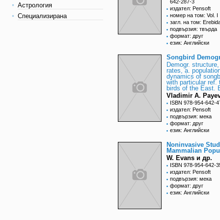
642-287-3
Астрология
издател: Pensoft
Специализирана
номер на том: Vol. I
загл. на том: Erebid
подвързия: твърда
формат: друг
език: Английски
Songbird Demog
Demogr. structure,
rates, a. populatio
dynamics of songb
with particular ref. 
birds of the East. 
Vladimir A. Paye
ISBN 978-954-642-4
издател: Pensoft
подвързия: мека
формат: друг
език: Английски
Noninvasive Stud
Mammalian Popul
W. Evans и др.
ISBN 978-954-642-3
издател: Pensoft
подвързия: мека
формат: друг
език: Английски