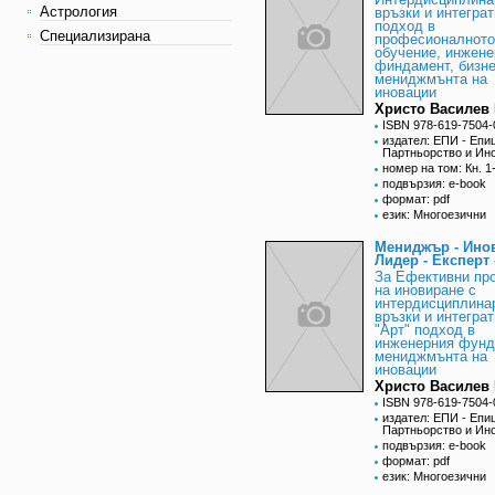
Астрология
връзки и интегра
подход в
Специализирана
професионалното
обучение, инжене
финдамент, бизне
мениджмънта на
иновации
Христо Василев 
ISBN 978-619-7504-
издател: ЕПИ - Епи
Партньорство и Ин
номер на том: Кн. 1-
подвързия: e-book
формат: pdf
език: Многоезични
Мениджър - Инов
Лидер - Експерт
За Ефективни пр
на иновиране с
интердисциплина
връзки и интегра
"Арт" подход в
инженерния фунд
мениджмънта на
иновации
Христо Василев 
ISBN 978-619-7504-
издател: ЕПИ - Епи
Партньорство и Ин
подвързия: e-book
формат: pdf
език: Многоезични