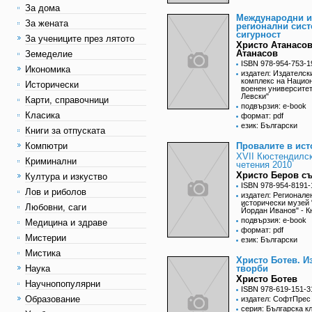
За дома
Международни и
За жената
регионални сист
сигурност
За учениците през лятото
Христо Атанасо
Атанасов
Земеделие
ISBN 978-954-753-1
Икономика
издател: Издателск
комплекс на Нацио
Исторически
военен университет
Левски"
Карти, справочници
подвързия: e-book
Класика
формат: pdf
език: Български
Книги за отпуската
Компютри
Провалите в ист
XVII Кюстендилс
Криминални
четения 2010
Христо Беров съ
Култура и изкуство
ISBN 978-954-8191-
Лов и риболов
издател: Регионале
исторически музей 
Любовни, саги
Йордан Иванов" - 
подвързия: e-book
Медицина и здраве
формат: pdf
Мистерии
език: Български
Мистика
Христо Ботев. И
Наука
творби
Христо Ботев
Научнопопулярни
ISBN 978-619-151-3
Образование
издател: СофтПрес
серия: Българска к