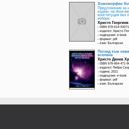
Хомоморфен бо
Предложение за 
кодекс на блок-ве
конституция без 
избори
Христо Георгиев
ISBN 978-619-93071
издател: Христо По
подвързия: e-book
формат: pdf
език: Български
Поглед към нев
вселена
Христо Денев Х
ISBN 978-954-471-8
издател: Либра Ско
година: 2021
подвързия: e-book
формат: pdf
език: Български