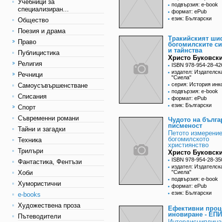
Учебници за
подвързия: e-book
специализиран...
формат: ePub
език: Български
Общество
Поезия и драма
Тракийският ши
Право
богомилските с
и тайнства
Публицистика
Христо Буковск
Религия
ISBN 978-954-28-42
издател: Издателск
Речници
"Сиела"
серия: История инк
Самоусъвършенстване
подвързия: e-book
Списания
формат: ePub
език: Български
Спорт
Съвременни романи
Чудото на бълга
писменост
Тайни и загадки
Петото измерение
богомилското
Техника
християнство
Трилъри
Христо Буковск
ISBN 978-954-28-35
Фантастика, Фентъзи
издател: Издателск
Хоби
"Сиела"
подвързия: e-book
Хумористични
формат: ePub
език: Български
e-books
Художествена проза
Ефективни проц
иновиране - ЕПИ
Пътеводители
Интердисциплина