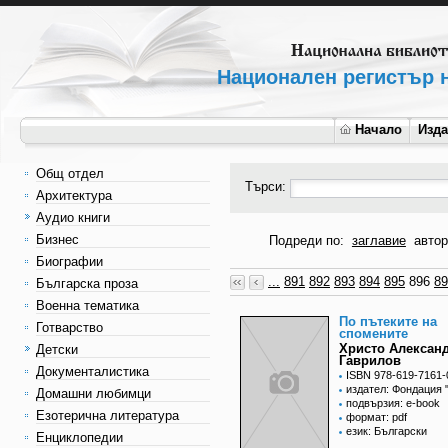
Национален регистър н
Начало
Изд
Общ отдел
Търси:
Архитектура
Аудио книги
Бизнес
Подреди по:
заглавие
автор
Биографии
...
891
892
893
894
895
896
89
Българска проза
Военна тематика
По пътеките на
Готварство
спомените
Христо Алексан
Детски
Гаврилов
Документалистика
ISBN 978-619-7161-
издател: Фондация 
Домашни любимци
подвързия: e-book
Езотерична литература
формат: pdf
език: Български
Енциклопедии