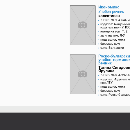
Икономикс
Учебен речник
колективен
ISBN 978-954-644-2
издател: Академич
издателство - УНС
номер на том: Т. 2
загл. на том: Л-Я
подвързия: мека
формат: друг
език: Български
Руско-български
учебен термино
речник
Татяна Сигидов
Ярулина
ISBN 978-954-332-1
издател: Издателск
при ЛТУ
подвързия: мека
формат: друг
език: Руско-българ