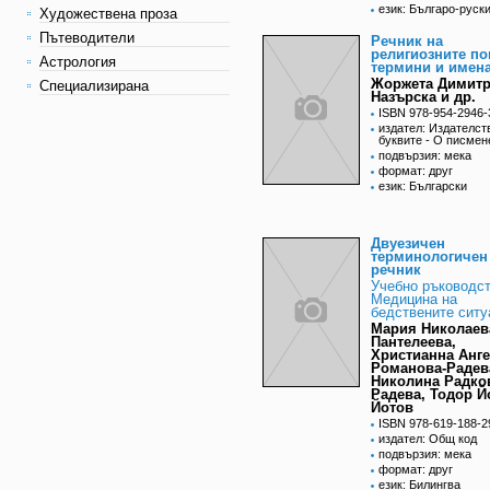
език: Българо-руск
Художествена проза
Пътеводители
Речник на
религиозните по
Астрология
термини и имен
Жоржета Димит
Специализирана
Назърска и др.
ISBN 978-954-2946-
издател: Издателст
буквите - О писмен
подвързия: мека
формат: друг
език: Български
Двуезичен
терминологичен
речник
Учебно ръководст
Медицина на
бедствените ситу
Мария Николаев
Пантелеева,
Христианна Анг
Романова-Радев
Николина Радко
Радева, Тодор Й
Йотов
ISBN 978-619-188-2
издател: Общ код
подвързия: мека
формат: друг
език: Билингва