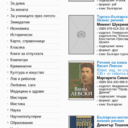
подвързия: e-book
За дома
формат: pdf
език: Български
За жената
За учениците през лятото
Турско-българск
бизнес речник
Земеделие
Мемент Шукрие
Икономика
ISBN 978-619-201-3
издател: Университ
Исторически
издателство "Еписк
Константин Пресла
Карти, справочници
Шумен
подвързия: мека
Класика
формат: друг
Книги за отпуската
език: Българо-турс
Компютри
Речник на езика
Васил Левски
Криминални
Юбил. изд. по сл
Култура и изкуство
130 г. от гибелта 
Маргарита Симе
Лов и риболов
ISBN 954-430-988-8
Любовни, саги
издател: Академич
издателство "Проф
Медицина и здраве
Дринов"
подвързия: твърда
Мистерии
формат: друг
Мистика
език: Български
Наука
Научнопопулярни
Българско-англи
военен речник
Образование
Димитър Тошков