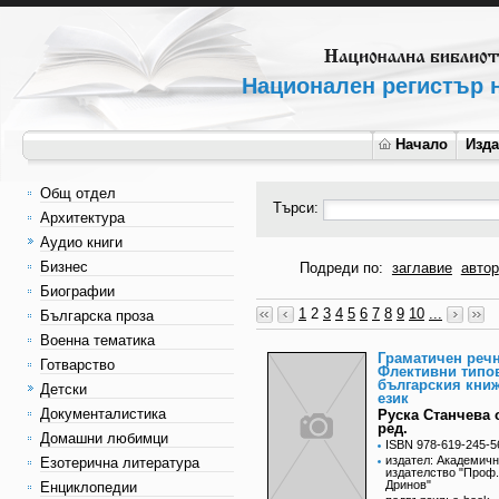
Национален регистър н
Начало
Изд
Общ отдел
Търси:
Архитектура
Аудио книги
Бизнес
Подреди по:
заглавие
автор
Биографии
1
2
3
4
5
6
7
8
9
10
...
Българска проза
Военна тематика
Граматичен речн
Готварство
Флективни типо
българския кни
Детски
език
Документалистика
Руска Станчева о
ред.
Домашни любимци
ISBN 978-619-245-5
издател: Академич
Езотерична литература
издателство "Проф
Дринов"
Енциклопедии