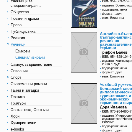
Учебници за
ISBN 954-509-279-3
специализиран...
издател: Военно из
подвързия: мека
Общество
формат: друг
език: Билингва
Поезия и драма
Право
Публицистика
Английско-бълга
българо-английс
Религия
речник на
Речници
разузнавателнит
термини
Езикови
Трифон Балев
ISBN 954-528-104-9
Специализирани
издател: Книгоизда
Самоусъвършенстване
къща "Труд"
подвързия: мека
Списания
формат: друг
език: Билингва
Спорт
Съвременни романи
Учебный русско
болгарский сло
Тайни и загадки
дипломатически
туристических и
Техника
экономических
терминов и выр
Трилъри
Дора Иванова
Фантастика, Фентъзи
ISBN 978-954-680-7
издател: Университ
Хоби
издателство "Неоф
Рилски"
Хумористични
подвързия: мека
e-books
формат: друг