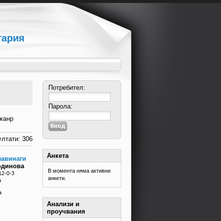
гария
Потребител:
Парола:
жанр
лтати: 306
Анкета
завинаги
одинова
В момента няма активни
12-0-3
анкети.
а
а
Анализи и
проучвания