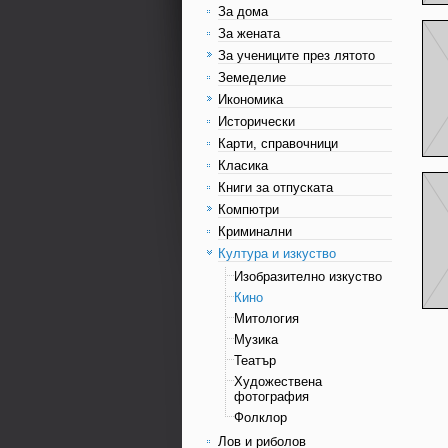
За дома
За жената
За учениците през лятото
Земеделие
Икономика
Исторически
Карти, справочници
Класика
Книги за отпуската
Компютри
Криминални
Култура и изкуство
Изобразително изкуство
Кино
Митология
Музика
Театър
Художествена
фотография
Фолклор
Лов и риболов