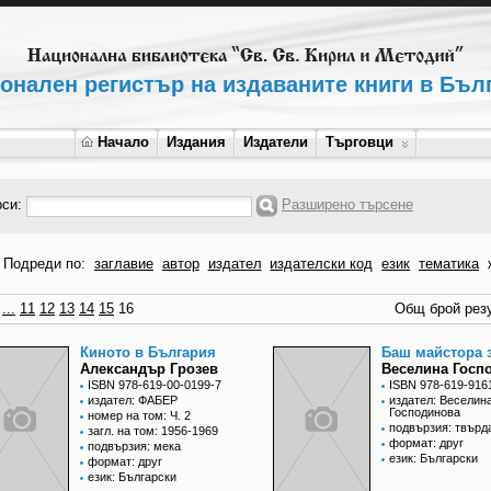
онален регистър на издаваните книги в Бъл
Начало
Издания
Издатели
Търговци
рси:
Разширено търсене
Подреди по:
заглавие
автор
издател
издателски код
език
тематика
...
11
12
13
14
15
16
Общ брой резу
Киното в България
Баш майстора 
Александър Грозев
Веселина Госп
ISBN 978-619-00-0199-7
ISBN 978-619-916
издател: ФАБЕР
издател: Веселин
Господинова
номер на том: Ч. 2
подвързия: твърд
загл. на том: 1956-1969
формат: друг
подвързия: мека
език: Български
формат: друг
език: Български