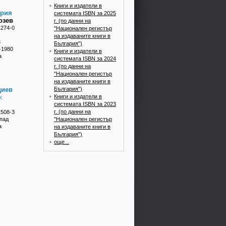
Книги и издатели в
ария
системата ISBN за 2025
озев
г. (по данни на
1274-0
"Национален регистър
на издаваните книги в
3
България")
0-1980
Книги и издатели в
а
системата ISBN за 2024
г. (по данни на
"Национален регистър
на издаваните книги в
България")
диев
Книги и издатели в
к
системата ISBN за 2023
г. (по данни на
1508-3
"Национален регистър
апад
а
на издаваните книги в
България")
още...