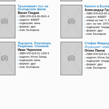
Трънливият път на
Киното в Бълг
българския филм
Александър Гр
Васил Гендов
ISBN 978-619-00-
ISBN 978-619-00-0541-4
издател: ФАБЕР
издател: ФАБЕР
номер на том: Ч. 
подвързия: мека
загл. на том: 197
формат: друг
подвързия: твърд
език: Български
формат: друг
език: Български
Портрети. Разговори.
Стефан Мавро
Рецензии. Спомени
Играещият чове
Иван Черкелов
Огнян Панов
ISBN 978-619-01-1335-5
ISBN 978-619-01-
издател: Изток-Запад
издател: Изток-З
подвързия: мека
подвързия: твърд
формат: друг
формат: друг
език: Български
език: Български