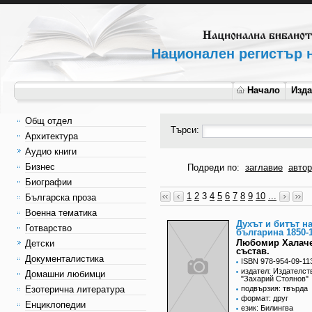
Национален регистър н
Начало
Изд
Общ отдел
Търси:
Архитектура
Аудио книги
Бизнес
Подреди по:
заглавие
автор
Биографии
1
2
3
4
5
6
7
8
9
10
...
Българска проза
Военна тематика
Духът и битът н
Готварство
българина 1850-
Любомир Халач
Детски
състав.
Документалистика
ISBN 978-954-09-11
издател: Издателст
Домашни любимци
"Захарий Стоянов"
Езотерична литература
подвързия: твърда
формат: друг
Енциклопедии
език: Билингва