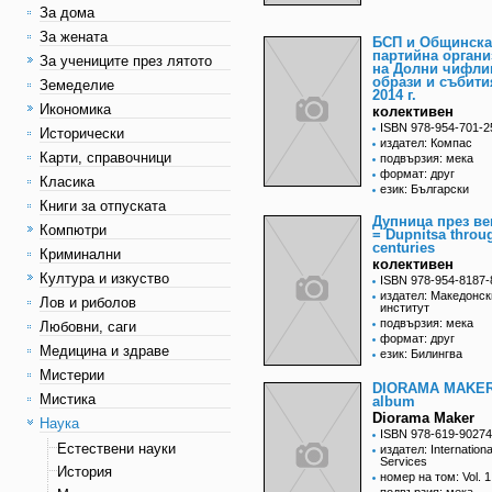
За дома
За жената
БСП и Общинска
партийна органи
За учениците през лятото
на Долни чифли
образи и събити
Земеделие
2014 г.
Икономика
колективен
ISBN 978-954-701-2
Исторически
издател: Компас
Карти, справочници
подвързия: мека
формат: друг
Класика
език: Български
Книги за отпуската
Дупница през ве
Компютри
= Dupnitsa throu
centuries
Криминални
колективен
Култура и изкуство
ISBN 978-954-8187-
издател: Македонск
Лов и риболов
институт
подвързия: мека
Любовни, саги
формат: друг
Медицина и здраве
език: Билингва
Мистерии
DIORAMA MAKER
Мистика
album
Diorama Maker
Наука
ISBN 978-619-90274
Естествени науки
издател: Internation
Services
История
номер на том: Vol. 1