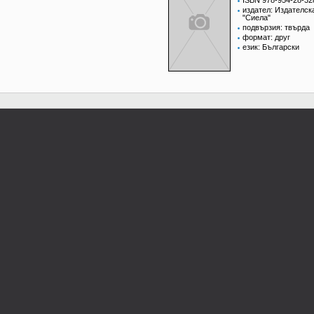
ISBN 978-954-28-32
издател: Издателск
"Сиела"
подвързия: твърда
формат: друг
език: Български