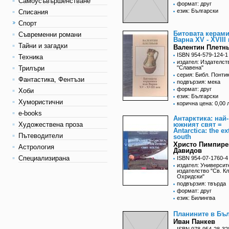
Самоусъвършенстване
формат: друг
език: Български
Списания
Спорт
Битовата керам
Съвременни романи
Варна XV - XVІІІ
Тайни и загадки
Валентин Плетн
ISBN 954-579-124-1
Техника
издател: Издателст
Трилъри
"Славена"
серия: Библ. Понти
Фантастика, Фентъзи
подвързия: мека
формат: друг
Хоби
език: Български
Хумористични
корична цена: 0,00 
e-books
Антарктика: най-
Художествена проза
южният свят =
Antarctica: the e
Пътеводители
south
Христо Пимпире
Астрология
Давидов
Специализирана
ISBN 954-07-1760-4
издател: Университ
издателство "Св. К
Охридски"
подвързия: твърда
формат: друг
език: Билингва
Планините в Бъ
Иван Панкев