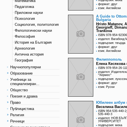
подвързия: мека
Математика
формат: друг
Педагогика
език: Английски
Приложни науки
A Guide to Otto
Психология
Bulgaria
Hristo Matanov, 
Социология, политология
Georgieff, Diman
Филологически науки
Trankova
ISBN 978-954-92306
Философия
издател: Вагабонд 
История на България
подвързия: твърда
формат: друг
Археология
език: Английски
Антична история
Филиппополь
География
Елена Кесякова 
Научнопопулярни
ISBN 978-954-26-11
издател: Издателск
Образование
"Хермес"
подвързия: луксозн
Учебници за
формат: друг
специализиран...
език: Руски
Общество
Поезия и драма
Право
Юбилеен албум 
Веселина Васил
Публицистика
ISBN 954-535-440-2
535-440-3
Религия
издател: НОВ БЪЛ
Речници
УНИВЕРСИТЕТ
подвързия: мека