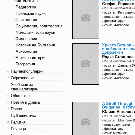
Математика
Стефан Йерасим
Педагогика
ISBN 978-954-9817-
издател: Книгомани
Приложни науки
подвързия: твърда
Психология
формат: друг
език: Български
Социология, политология
Филологически науки
Философия
История на България
Христо Ботйов -
и дейност в сни
Археология
документи
Радка Стоянова 
Антична история
ISBN 978-954-791-1
География
издател: Даниела У
подвързия: твърда
Научнопопулярни
формат: друг
Образование
език: Български
Учебници за
специализиран...
Общество
Поезия и драма
A Stroll Through
Bulgarian History
Право
Юлиан Ангелов и
Публицистика
ISBN 978-954-521-0
издател: Must See B
Религия
подвързия: мека
Речници
формат: друг
език: Английски