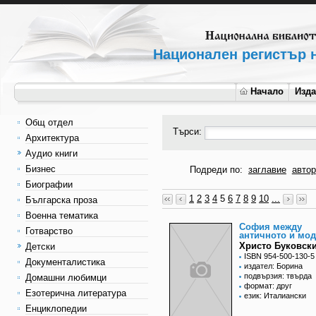
Национален регистър н
Начало
Изд
Общ отдел
Търси:
Архитектура
Аудио книги
Бизнес
Подреди по:
заглавие
автор
Биографии
1
2
3
4
5
6
7
8
9
10
...
Българска проза
Военна тематика
София между
Готварство
античното и мо
Христо Буковск
Детски
ISBN 954-500-130-5
Документалистика
издател: Борина
подвързия: твърда
Домашни любимци
формат: друг
Езотерична литература
език: Италиански
Енциклопедии