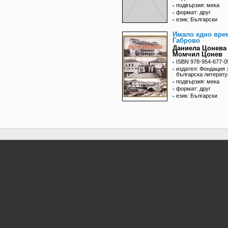
подвързия: мека
формат: друг
език: Български
Имало едно вре
Габрово
Даниела Цонева
Момчил Цонев
ISBN 978-954-677-0
издател: Фондация 
българска литерату
подвързия: мека
формат: друг
език: Български