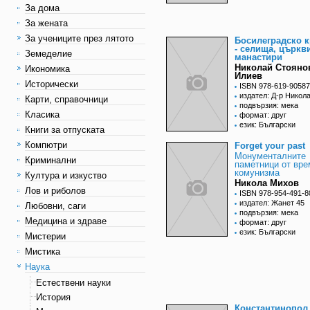
За дома
За жената
За учениците през лятото
Босилеградско 
- селища, църкв
Земеделие
манастири
Николай Стояно
Икономика
Илиев
Исторически
ISBN 978-619-90587
издател: Д-р Никол
Карти, справочници
подвързия: мека
Класика
формат: друг
език: Български
Книги за отпуската
Компютри
Forget your past
Монументалните
Криминални
паметници от вре
комунизма
Култура и изкуство
Никола Михов
Лов и риболов
ISBN 978-954-491-8
издател: Жанет 45
Любовни, саги
подвързия: мека
Медицина и здраве
формат: друг
език: Български
Мистерии
Мистика
Наука
Естествени науки
История
Константинопол