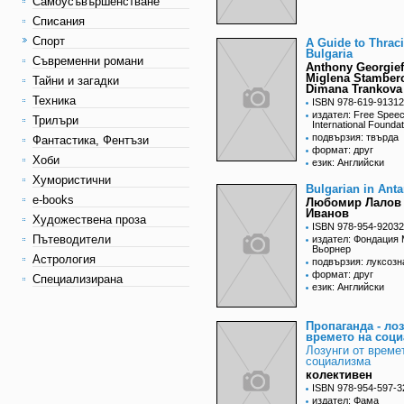
Самоусъвършенстване
Списания
Спорт
A Guide to Thrac
Bulgaria
Съвременни романи
Anthony Georgief
Miglena Stamber
Тайни и загадки
Dimana Trankova
Техника
ISBN 978-619-91312
издател: Free Spee
Трилъри
International Foundat
подвързия: твърда
Фантастика, Фентъзи
формат: друг
Хоби
език: Английски
Хумористични
Bulgarian in Anta
e-books
Любомир Лалов
Иванов
Художествена проза
ISBN 978-954-92032
Пътеводители
издател: Фондация
Вьорнер
Астрология
подвързия: луксозн
формат: друг
Специализирана
език: Английски
Пропаганда - лоз
времето на соц
Лозунги от време
социализма
колективен
ISBN 978-954-597-3
издател: Фама