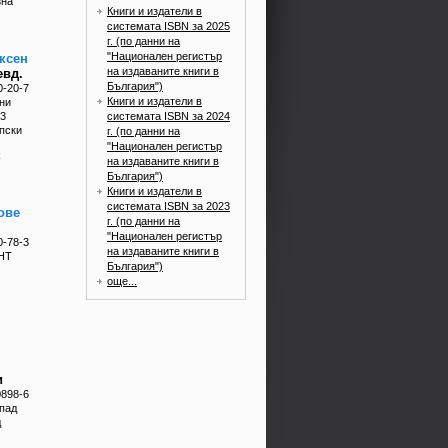
зна
Книги и издатели в
системата ISBN за 2025
г. (по данни на
"Национален регистър
ксен
на издаваните книги в
евд.
България")
0-20-7
Книги и издатели в
ини
системата ISBN за 2024
 3
опски
г. (по данни на
"Национален регистър
k
на издаваните книги в
България")
Книги и издатели в
системата ISBN за 2023
ове
г. (по данни на
н
"Национален регистър
0-78-3
на издаваните книги в
НТ
България")
още...
и
0898-6
апад
д