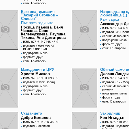
език: Български
Езикова гимназия
Изповедта на е
"Захарий Стоянов –
любовница (1)
Сливен"
Към върха
Път през годините
Александър Д
Росица Иванова, Ваня
ISBN 978-954-409
Ченкова, Соня
издател: ИК Плея
Келеведжиева, Паулина
серия: Историчес
Тихова, Ани Димитрова
подвързия: мека
ISBN 978-619-7445-45-9
формат: друг
издател: ОБНОВА БТ-
език: Български
ВЕЗИРОВИ-СИЕ
подвързия: мека
формат: друг
език: Български
Македония и ЦРУ
Обичай само в
Христо Милков
Джоана Линдзи
ISBN 978-619-01-0936-5
ISBN 978-954-399
издател: Изток-Запад
издател: СББ Мед
подвързия: мека
серия: Историчес
романи
формат: друг
подвързия: мека
език: Български
формат: друг
език: Български
Сказанието
Закрилник
Добри Божилов
Кон Игълдън
ISBN 978-619-220-332-0
ISBN 978-619-03-
издател: Лексикон
издател: Издател