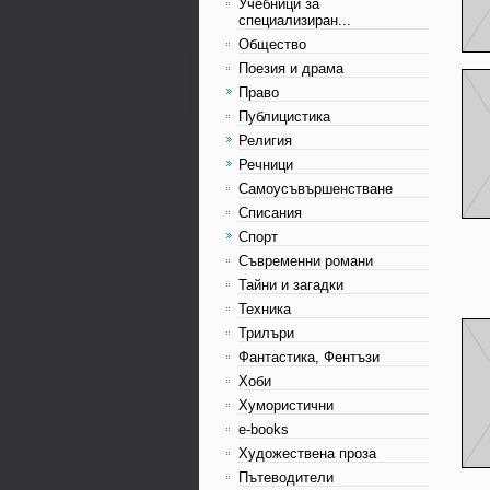
Учебници за
специализиран...
Общество
Поезия и драма
Право
Публицистика
Религия
Речници
Самоусъвършенстване
Списания
Спорт
Съвременни романи
Тайни и загадки
Техника
Трилъри
Фантастика, Фентъзи
Хоби
Хумористични
e-books
Художествена проза
Пътеводители