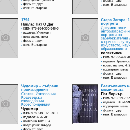
формат: друг
формат: друг
език: Български
език: Български
1794
Стара Загора: 1
портрета
Никлас Нат О Даг
Документални
ISBN 978-954-330-548-3
автобиографичн
издател: Унискорп
портрети на
подвързия: мека
забележителни 
формат: друг
с принос в култ
език: Български
изкуството, нау
образованието
колективен
ISBN 978-954-984
издател: Тракийск
номер на том: Ч. 
подвързия: мека
формат: друг
език: Български
Чудомир – събрани
Безмълвието н
произведения
момичетата
Статии. Изказвания.
Пат Баркър
Краеведски
ISBN 978-619-705
изследвания.
издател: ЛАБИРИ
Кореспонденция
подвързия: мека
Чудомир
формат: друг
ISBN 978-619-168-291-1
език: Български
издател: АБАГАР
номер на том: Т. 4
подвързия: твърда
формат: друг