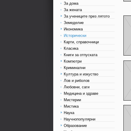
За дома
За жената
За учениците през лятото
Земеделие
Икономика
Исторически
Карти, справочници
Класика
Книги за отпуската
Компютри
Криминални
Култура и изкуство
Лов и риболов
Любовни, саги
Медицина и здраве
Мистерии
Мистика
Наука
Научнопопулярни
Образование