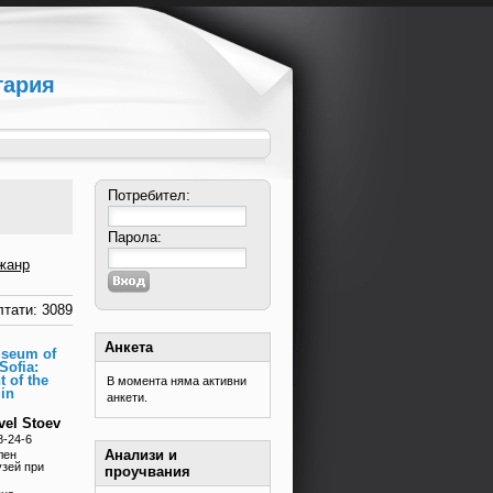
гария
Потребител:
Парола:
жанр
тати: 3089
Анкета
useum of
Sofia:
t of the
В момента няма активни
in
анкети.
vel Stoev
8-24-6
Анализи и
лен
зей при
проучвания