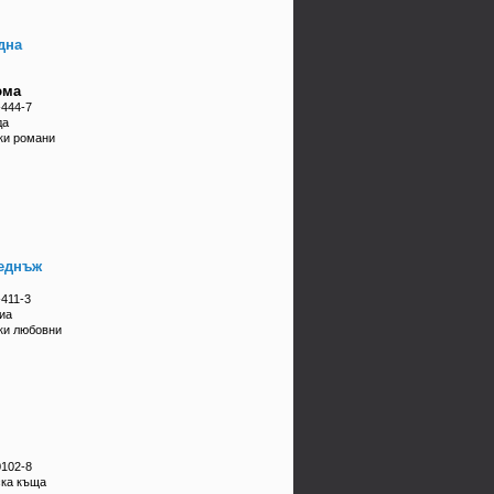
дна
юма
-444-7
да
ки романи
еднъж
-411-3
иа
ки любовни
0102-8
ска къща