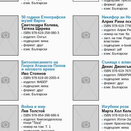
подвързия: луксо
език: Български
формат: друг
език: Български
50 години Етнографски
Никифор ан Но
музей Варна
Алрик Рини пс
Светлозара Колева,
ISBN 978-619-779
Татяна Щерева
издател: Алрик Р
ISBN 978-619-258-080-3
номер на том: Кн.
издател: Онгъл
загл. на том: Род
подвързия: мека
властелин
формат: друг
подвързия: e-boo
език: Български
формат: pdf
език: Български
Битоописанието на
Сънища с влак
Георги Атанасов Попов
Денис Джонсъ
и неговото време
ISBN 978-619-767
Иво Стоянов
издател: ЛАБИРИ
ISBN 978-619-00-2055-4
подвързия: мека
издател: ФАБЕР
формат: друг
подвързия: мека
език: Български
формат: друг
език: Български
Война и мир
Изгубени рози
Лев Толстой
Марта Хол Кел
ISBN 978-954-398-686-6
ISBN 978-619-01-
издател: Книгоиздателска
издател: Изток-З
къща "Труд"
серия: Красногле
номер на том: Т. 1
подвързия: мека
подвързия: луксозна