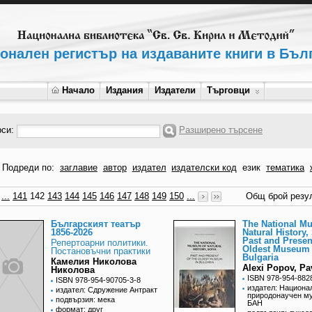
онален регистър на издаваните книги в Бъл
Начало
Издания
Издатели
Търговци
рси:
Разширено търсене
Подреди по:
заглавие
автор
издател
издателски код
език
тематика
...
141
142
143
144
145
146
147
148
149
150
...
Общ брой резул
Българският театър
Тhe National M
1856-2026
Natural History, 
Past and Presen
Репертоарни политики.
Oldest Museum 
Постановъчни практики
Bulgaria
Камелия Николова
Alexi Popov, Pa
Николова
ISBN 978-954-882
ISBN 978-954-90705-3-8
издател: Национа
издател: Сдружение Антракт
природонаучен му
подвързия: мека
БАН
формат: друг