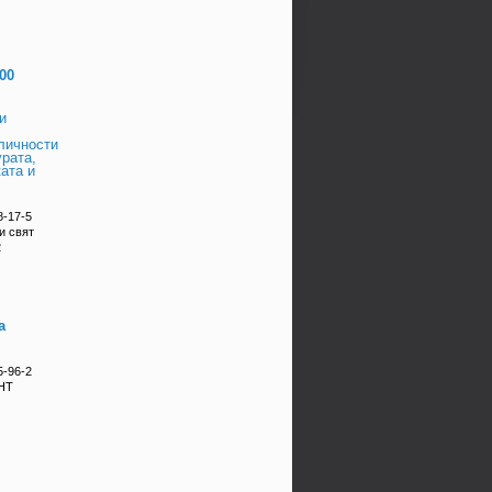
00
и
личности
урата,
ката и
8-17-5
и свят
2
а
5-96-2
НТ