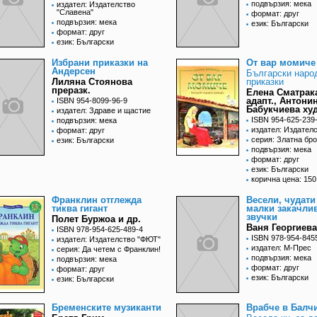
подвързия: мека
издател: Издателство
"Славена"
формат: друг
подвързия: мека
език: Български
формат: друг
език: Български
Избрани приказки на
От вар момиче
Андерсен
Български наро
Лиляна Стоянова
приказки
преразк.
Елена Сматрак
адапт., Антони
ISBN 954-8099-96-9
Бабукчиева ху
издател: Здраве и щастие
ISBN 954-625-239
подвързия: мека
издател: Издател
формат: друг
серия: Златна бр
език: Български
подвързия: мека
формат: друг
език: Български
корична цена: 150
Франклин отглежда
Весели, чудати
тиква гигант
малки закачли
звучки
Полет Буржоа и др.
Ваня Георгиева
ISBN 978-954-625-489-4
ISBN 978-954-845
издател: Издателство "ФЮТ"
издател: М-Прес
серия: Да четем с Франклин!
подвързия: мека
подвързия: мека
формат: друг
формат: друг
език: Български
език: Български
Бременските музиканти
Врабче в Балч