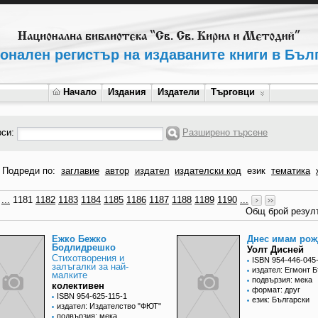
онален регистър на издаваните книги в Бъл
Начало
Издания
Издатели
Търговци
рси:
Разширено търсене
Подреди по:
заглавие
автор
издател
издателски код
език
тематика
...
1181
1182
1183
1184
1185
1186
1187
1188
1189
1190
...
Общ брой резулт
Ежко Бежко
Днес имам рож
Бодлидрешко
Уолт Дисней
Стихотворения и
ISBN 954-446-045
залъгалки за най-
издател: Егмонт 
малките
подвързия: мека
колективен
формат: друг
ISBN 954-625-115-1
език: Български
издател: Издателство "ФЮТ"
подвързия: мека