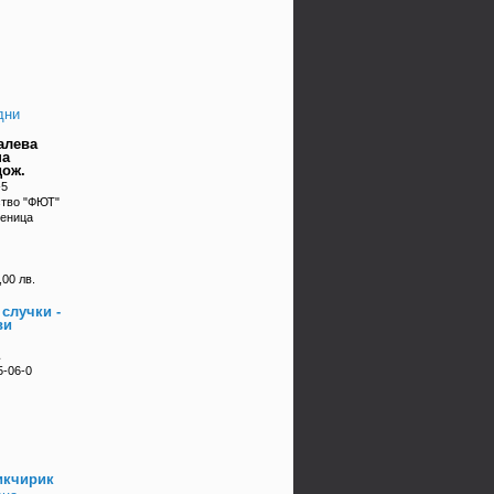
дни
алева
на
дож.
-5
ство "ФЮТ"
оеница
,00 лв.
 случки -
ви
5-06-0
икчирик