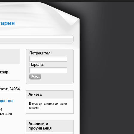
гария
Потребител:
Парола:
жанр
ати: 24954
Анкета
ден ден
В момента няма активни
анкети.
-4
България
Анализи и
проучвания