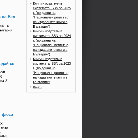
Книги и издатели в
системата ISBN за 2025
г. (по данни на
 на Бел
"Национален регистър
на издаваните книги в
0061-6
България")
България
Книги и издатели в
системата ISBN за 2024
г. (по данни на
"Национален регистър
на издаваните книги в
България")
Книги и издатели в
едай се
системата ISBN за 2023
г. (по данни на
нов
"Национален регистър
-0
на издаваните книги в
ка-21 -
България")
още...
т фюса
-X
 пате
а
азки