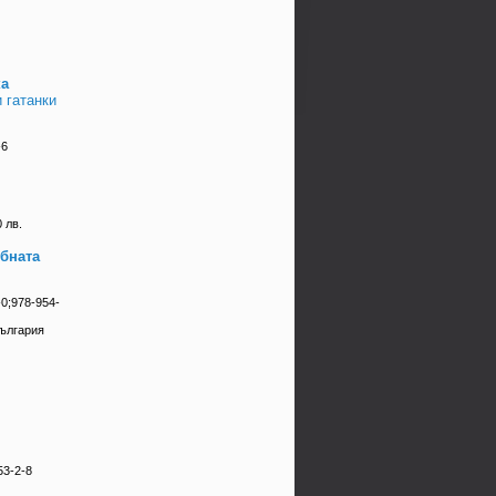
ка
 гатанки
-6
 лв.
бната
0;978-954-
България
53-2-8