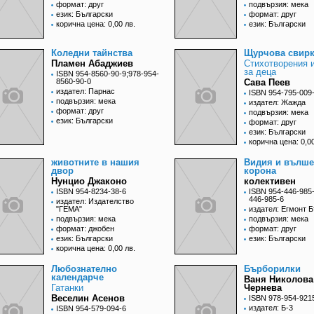
формат: друг
подвързия: мека
език: Български
формат: друг
корична цена: 0,00 лв.
език: Български
Коледни тайнства
Щурчова свир
Пламен Абаджиев
Стихотворения и
за деца
ISBN 954-8560-90-9;978-954-
8560-90-0
Сава Пеев
издател: Парнас
ISBN 954-795-009
подвързия: мека
издател: Жажда
формат: друг
подвързия: мека
език: Български
формат: друг
език: Български
корична цена: 0,00
животните в нашия
Видия и вълше
двор
корона
Нунцио Джаконо
колективен
ISBN 954-8234-38-6
ISBN 954-446-985-
446-985-6
издател: Издателство
"ГЕМА"
издател: Егмонт 
подвързия: мека
подвързия: мека
формат: джобен
формат: друг
език: Български
език: Български
корична цена: 0,00 лв.
Любознателно
Бърборилки
календарче
Ваня Николова
Гатанки
Чернева
Веселин Асенов
ISBN 978-954-921
издател: Б-3
ISBN 954-579-094-6