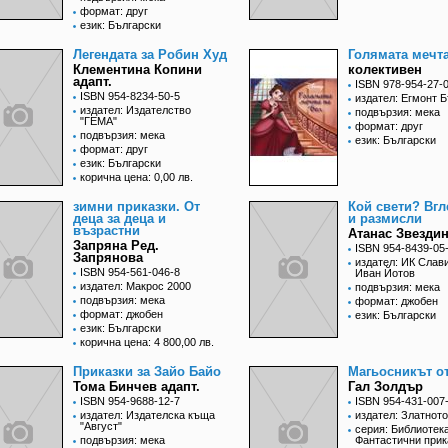
формат: друг
език: Български
Легендата за Робин Худ
Голямата мечта
Клементина Копини
колективен
адапт.
ISBN 978-954-27-
ISBN 954-8234-50-5
издател: Егмонт 
издател: Издателство
подвързия: мека
"ГЕМА"
формат: друг
подвързия: мека
език: Български
формат: друг
език: Български
корична цена: 0,00 лв.
зимни приказки. От
Кой свети? Вгл
деца за деца и
и размисли
възрастни
Атанас Звезди
Запряна Ред.
ISBN 954-8439-05
Запрянова
издател: ИК Слави
ISBN 954-561-046-8
Иван Йотов
издател: Макрос 2000
подвързия: мека
подвързия: мека
формат: джобен
формат: джобен
език: Български
език: Български
корична цена: 4 800,00 лв.
Приказки за Зайо Байо
Магьосникът о
Тома Бинчев адапт.
Гал Золдър
ISBN 954-9688-12-7
ISBN 954-431-007
издател: Издателска къща
издател: Златното
"Август"
серия: Библиотек
подвързия: мека
Фантастични прик