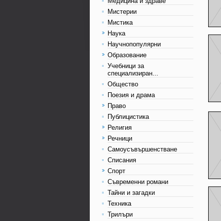
Медицина и здраве
Мистерии
Мистика
Наука
Научнопопулярни
Образование
Учебници за
специализиран...
Общество
Поезия и драма
Право
Публицистика
Религия
Речници
Самоусъвършенстване
Списания
Спорт
Съвременни романи
Тайни и загадки
Техника
Трилъри