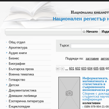
Национален регистър н
Начало
Изд
Общ отдел
Търси:
Архитектура
Аудио книги
Бизнес
Подреди по:
заглавие
автор
Биографии
...
601
602
603
604
605
606
6
Българска проза
Военна тематика
Информатиката,
Готварство
математиката и
статистиката в
Детски
съвременната
икономическа р
Документалистика
Сборник с доклад
Домашни любимци
студентска научн
конференция
Езотерична литература
колективен
Енциклопедии
ISBN 978-954-21-09