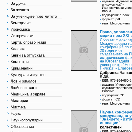
издател: Издателст
За дома
и икономика" -
Икономически унив
За жената
Варна
подвързия: e-book
За учениците през лятото
формат: pdf
Земеделие
език: Многоезични
Икономика
Право, управлен
медии през XXI 
Исторически
Сборник с доклад
Карти, справочници
Международна на
конференция по 
Класика
20 години от
създаването на П
Книги за отпуската
историческия фа
на Югозападния
Компютри
университет "Не
Криминални
Рилски" - Благое
Добринка Чанков
Култура и изкуство
и др.
ISBN 978-954-680-8
Лов и риболов
издател: Университ
Любовни, саги
издателство "Неоф
Рилски"
Медицина и здраве
подвързия: CD
формат: CD
Мистерии
език: Многоезични
Мистика
Научна конфере
Наука
международно у
"Знанието - изто
Научнопопулярни
иновации"
Образование
колективен
ISBN 978-954-9370-