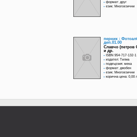
формат: друг
език: Многоезични
перник : Фотоа
деп.01.00
Славчо (петров
и др.
ISBN 954-717-132-1
издател: Тилиа
подвързия: мека
формат: джобен
език: Многоезични
корична цена: 0,00 