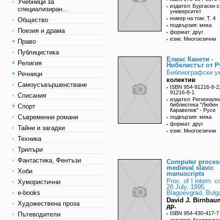
Учебници за
издател: Бургаски 
специализиран...
университет
номер на том: Т. 4
Общество
подвързия: мека
Поезия и драма
формат: друг
език: Многоезични
Право
Публицистика
Елиас Канети -
Религия
Нобелистът от Р
Библиографски у
Речници
колектив
Самоусъвършенстване
ISBN 954-91216-8-2
91216-8-1
Списания
издател: Регионалн
библиотека "Любен
Спорт
Каравелов" - Русе
Съвременни романи
подвързия: мека
формат: друг
Тайни и загадки
език: Многоезични
Техника
Трилъри
Фантастика, Фентъзи
Computer proces
medieval slavic
Хоби
manuscripts
Proc. of I intern. c
Хумористични
28 July, 1995,
e-books
Blagoevgrad, Bulga
David J. Birnbau
Художествена проза
др.
ISBN 954-430-417-7
Пътеводители