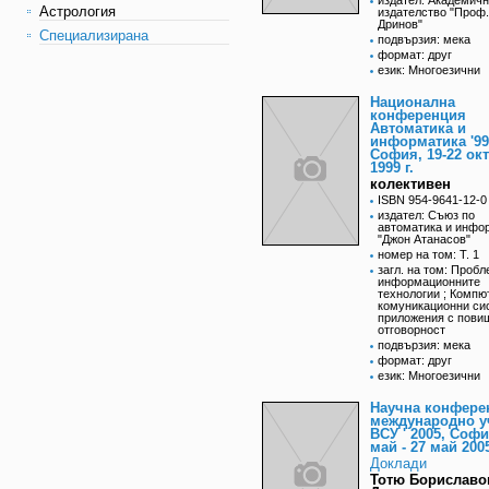
издател: Академич
Астрология
издателство "Проф
Дринов"
Специализирана
подвързия: мека
формат: друг
език: Многоезични
Национална
конференция
Автоматика и
информатика '99
София, 19-22 ок
1999 г.
колективен
ISBN 954-9641-12-0
издател: Съюз по
автоматика и инфо
"Джон Атанасов"
номер на том: Т. 1
загл. на том: Пробл
информационните
технологии ; Компю
комуникационни си
приложения с пови
отговорност
подвързия: мека
формат: друг
език: Многоезични
Научна конфере
международно у
ВСУ ' 2005, Софи
май - 27 май 200
Доклади
Тотю Бориславо