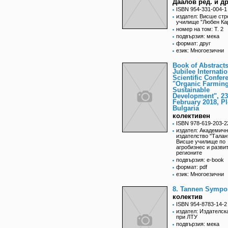
Даалов ред. и др
ISBN 954-331-004-1
издател: Висше стр
училище "Любен Ка
номер на том: Т. 2
подвързия: мека
формат: друг
език: Многоезични
Book of Abstracts
Jubilee Internatio
Scientific Confer
"Organic Farmin
Sustainable
Development", 23
February 2018, Pl
Bulgaria
колективен
ISBN 978-619-203-2
издател: Академич
издателство "Талан
Висше училище по
агробизнес и разви
регионите
подвързия: e-book
формат: pdf
език: Многоезични
8. Tannen Symp
колектив
ISBN 954-8783-14-2
издател: Издателск
при ЛТУ
подвързия: мека