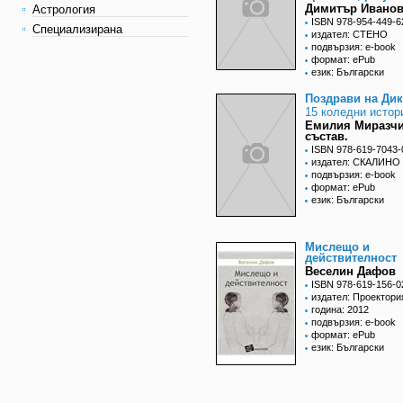
Димитър Иванов
Астрология
ISBN 978-954-449-6
Специализирана
издател: СТЕНО
подвързия: e-book
формат: ePub
език: Български
Поздрави на Ди
15 коледни истор
Емилия Миразчи
състав.
ISBN 978-619-7043-
издател: СКАЛИНО
подвързия: e-book
формат: ePub
език: Български
Мислещо и
действителност
Веселин Дафов
ISBN 978-619-156-0
издател: Проектори
година: 2012
подвързия: e-book
формат: ePub
език: Български