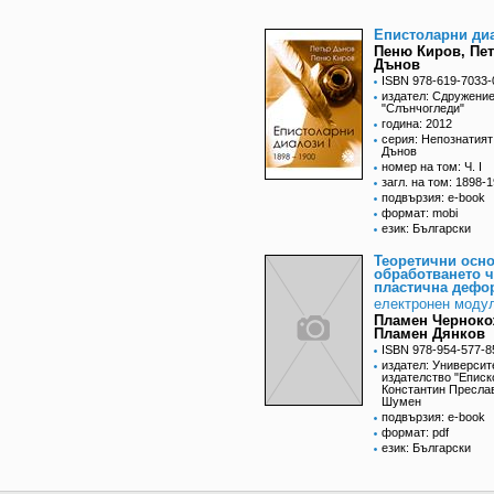
Епистоларни ди
Пеню Киров, Пе
Дънов
ISBN 978-619-7033-
издател: Сдружени
"Слънчогледи"
година: 2012
серия: Непознатият
Дънов
номер на том: Ч. I
загл. на том: 1898-
подвързия: e-book
формат: mobi
език: Български
Теоретични осно
обработването ч
пластична дефо
електронен моду
Пламен Черноко
Пламен Дянков
ISBN 978-954-577-8
издател: Университ
издателство "Еписк
Константин Пресла
Шумен
подвързия: e-book
формат: pdf
език: Български