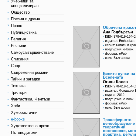
Учебници за
специализиран...
Общество
Поезия и драма
Право
Обречена красо
Ана Годбърсън
Публицистика
ISBN 978-619-164-0
Религия
издател: Enthusiast
серия: Богати и кра
Речници
подвързия: e-book
Самоусъвършенстване
формат: ePub
език: Български
Списания
Спорт
Съвременни романи
Белите дупки на
Вселената
Тайни и загадки
Огнян Колев
Техника
ISBN 978-619-154-0
издател: Фондация 
Трилъри
година: 2012
Фантастика, Фентъзи
подвързия: e-book
формат: ePub
Хоби
език: Български
Хумористични
e-books
Трансферното
ценообразуване 
Художествена проза
теоретични
постановки, мет
Пътеводители
практика, регул