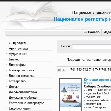
Национален регистър н
Начало
Изд
Общ отдел
Търси:
Архитектура
Аудио книги
Бизнес
Подреди по:
заглавие
автор
Биографии
...
741
742
743
744
745
746
74
Българска проза
Военна тематика
Кучешко време 
Готварство
море
Сабира Сталберг
Детски
ISBN 978-619-192-0
Документалистика
издател: Lecti Book 
година: 2014
Домашни любимци
подвързия: e-book
Езотерична литература
формат: pdf
език: Български
Енциклопедии