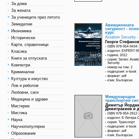
За дома
За жената
За учениците през лятото
Земеделие
Авиационната
сигурност - осн
Икономика
курс
Aviation Security 
Исторически
Георги Стефано
Карти, справочници
ISBN 978-954-9434-
издател: EXPERT-95
Класика
година: 2012
Книги за отпуската
серия: Series: Aviati
Security
Компютри
номер на том: 2
Криминални
подвързия: e-book
формат: pdf
Култура и изкуство
език: Български
Лов и риболов
Любовни, саги
Международни
Медицина и здраве
транспортни си
Димитър Йорда
Мистерии
Димитракиев и д
Мистика
ISBN 978-954-2912-
издател: Е-Литера 
Наука
серия: Транспорт
Научнопопулярни
подвързия: e-book
формат: pdf
Образование
език: Български