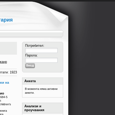
гария
Потребител:
Парола:
жанр
тати: 1923
Анкета
ки на
В момента няма активни
анкети.
мио
-684-5
t
hildren’s
Анализи и
проучвания
книга
ига