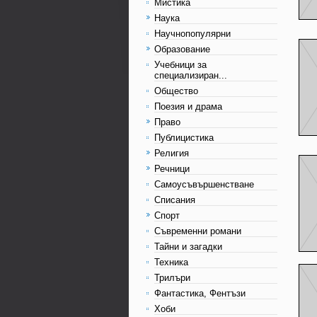
Мистика
Наука
Научнопопулярни
Образование
Учебници за
специализиран...
Общество
Поезия и драма
Право
Публицистика
Религия
Речници
Самоусъвършенстване
Списания
Спорт
Съвременни романи
Тайни и загадки
Техника
Трилъри
Фантастика, Фентъзи
Хоби