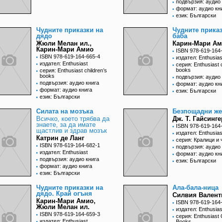
подвързия: аудио 
формат: аудио кн
език: Български
Чудните приказки на
Чудните приказ
дядо
баба
Жюли Мелан ил.,
Карин-Мари А
Карин-Мари Амио
ISBN 978-619-164
ISBN 978-619-164-665-4
издател: Enthusias
издател: Enthusiast
серия: Enthusiast c
books
серия: Enthusiast children’s
books
подвързия: аудио 
подвързия: аудио книга
формат: аудио кн
формат: аудио книга
език: Български
език: Български
Силата на мозъка
Безпощадни ж
Всичко, което трябва да
Дж. Т. Гайсинге
знаете, за да имате
ISBN 978-619-164
щастлив и здрав мозък
издател: Enthusias
Катрин де Ланг
серия: Кралици и
ISBN 978-619-164-682-1
подвързия: аудио 
издател: Enthusiast
формат: аудио кн
подвързия: аудио книга
език: Български
формат: аудио книга
език: Български
Чудните приказки на
Ала-бала-ница
дядо. Край огъня
Силвия Валент
Карин-Мари Амио,
ISBN 978-619-164
Жюли Мелан ил.
издател: Enthusias
ISBN 978-619-164-659-3
серия: Enthusiast 
издател: Enthusiast
Books