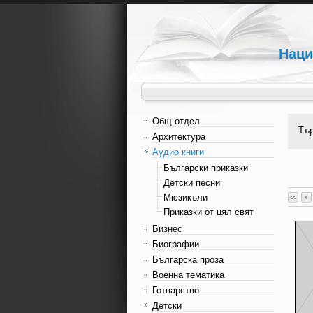
Наци
Общ отдел
Тъ
Архитектура
Аудио книги
Български приказки
Детски песни
Мюзикъли
Приказки от цял свят
Бизнес
Биографии
Българска проза
Военна тематика
Готварство
Детски