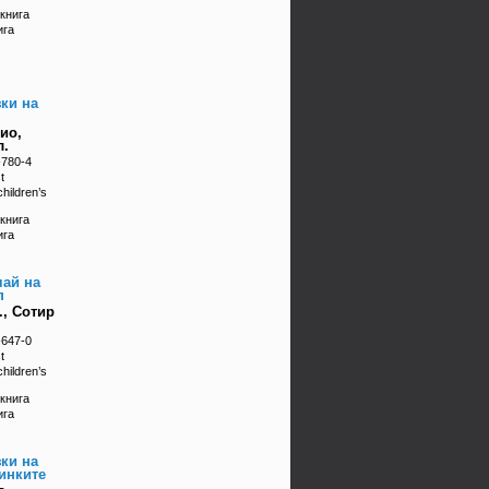
книга
ига
ки на
ио,
л.
-780-4
t
hildren’s
книга
ига
чай на
п
., Сотир
-647-0
t
hildren’s
книга
ига
ки на
инките