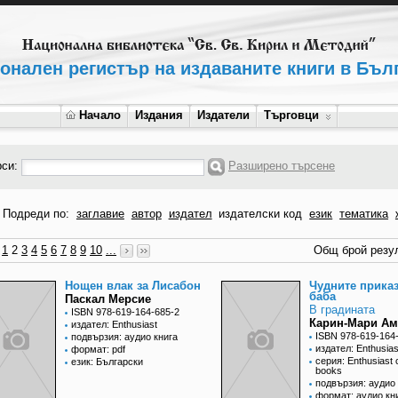
онален регистър на издаваните книги в Бъл
Начало
Издания
Издатели
Търговци
рси:
Разширено търсене
Подреди по:
заглавие
автор
издател
издателски код
език
тематика
1
2
3
4
5
6
7
8
9
10
...
Общ брой резул
Нощен влак за Лисабон
Чудните приказ
баба
Паскал Мерсие
В градината
ISBN 978-619-164-685-2
Карин-Мари А
издател: Enthusiast
ISBN 978-619-164
подвързия: аудио книга
издател: Enthusias
формат: pdf
серия: Enthusiast c
език: Български
books
подвързия: аудио 
формат: аудио кн