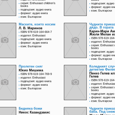
серия: Enthusiast children’s
подвързия: аудио 
books
формат: аудио кн
подвързия: аудио книга
език: Български
формат: аудио книга
език: Български
Маските, които носим
Чудните приказ
дядо. В гората
Л. В. Маринов
Карин-Мари Ам
ISBN 978-619-164-664-7
Жюли Мелан и
издател: Enthusiast
ISBN 978-619-164
подвързия: аудио книга
издател: Enthusias
формат: аудио книга
серия: Enthusiast c
език: Български
books
подвързия: аудио 
формат: аудио кн
език: Български
Пролетен сняг
Коледният слу
детектив Фили
Юкио Мишима
Пенко Гелев ил
ISBN 978-619-164-769-9
Гелев
издател: Enthusiast
ISBN 978-619-164
подвързия: аудио книга
издател: Enthusias
формат: аудио книга
серия: Еnthusiast c
език: Български
books
подвързия: аудио 
формат: аудио кн
език: Български
Бедняка божи
Чудните приказ
баба. Под снеж
Никос Казандзакис