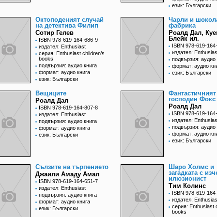
език: Български
Октоподеният случай
Чарли и шокол
на детектива Филип
фабрика
Сотир Гелев
Роалд Дал, Куе
Блейк ил.
ISBN 978-619-164-686-9
ISBN 978-619-164
издател: Enthusiast
издател: Enthusias
серия: Еnthusiast children’s
books
подвързия: аудио 
подвързия: аудио книга
формат: аудио кн
формат: аудио книга
език: Български
език: Български
Вещиците
Фантастичният
господин Фокс
Роалд Дал
Роалд Дал
ISBN 978-619-164-807-8
ISBN 978-619-164
издател: Enthusiast
издател: Enthusias
подвързия: аудио книга
подвързия: аудио 
формат: аудио книга
формат: аудио кн
език: Български
език: Български
Сълзите на търпението
Шаро Холмс и
загадката с из
Джаили Амаду Амал
илюзионист
ISBN 978-619-164-651-7
Тим Колинс
издател: Enthusiast
ISBN 978-619-164
подвързия: аудио книга
издател: Enthusias
формат: аудио книга
серия: Еnthusiast c
език: Български
books