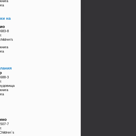
книга
ига
ки на
мио
-683-8
t
hildren’s
книга
ига
елания
р
-688-3
t
 чудовища
книга
ига
ино
-507-7
t
Children`s