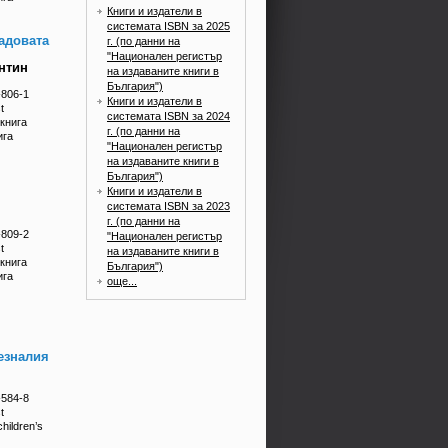
Книги и издатели в
системата ISBN за 2025
адовата
г. (по данни на
"Национален регистър
нтин
на издаваните книги в
България")
-806-1
Книги и издатели в
t
системата ISBN за 2024
книга
г. (по данни на
ига
"Национален регистър
на издаваните книги в
България")
Книги и издатели в
системата ISBN за 2023
г. (по данни на
-809-2
"Национален регистър
t
на издаваните книги в
книга
България")
ига
още...
чезналия
-584-8
t
hildren’s