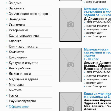
език: Български
За дома
За жената
Математически
състезания в те
За учениците през лятото
задачи за 1-3 кл
Д. Димитров и д
Земеделие
ISBN 978-954-745-1
Икономика
издател: Регалия 6
подвързия: мека
Исторически
формат: друг
Карти, справочници
език: Български
Класика
Книги за отпуската
Математически
Компютри
състезания в те
задачи
Криминални
I - III клас
Култура и изкуство
Димитър Димит
състав., Йордан
Лов и риболов
Еленкова състав
ISBN 978-954-745-2
Любовни, саги
издател: Регалия 6
Медицина и здраве
подвързия: мека
формат: друг
Мистерии
език: Български
Мистика
Книга за ученика
Наука
математика за 2.
Ангелина Аврам
Научнопопулярни
Здравка Паскале
Мая Алашка, Ра
Образование
Алашка