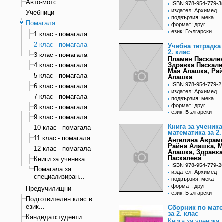
Авто-мото
ISBN 978-954-779-3
издател: Архимед
Учебници
подвързия: мека
Помагала
формат: друг
език: Български
1 клас - помагала
2 клас - помагала
Учебна тетрадка
2. клас
3 клас - помагала
Пламен Паскале
4 клас - помагала
Здравка Паскале
Мая Алашка, Ра
5 клас - помагала
Алашка
ISBN 978-954-779-2
6 клас - помагала
издател: Архимед
7 клас - помагала
подвързия: мека
формат: друг
8 клас - помагала
език: Български
9 клас - помагала
Книга за ученика
10 клас - помагала
математика за 2.
11 клас - помагала
Ангелина Аврам
Райна Алашка, 
12 клас - помагала
Алашка, Здравк
Паскалева
Книги за ученика
ISBN 978-954-779-2
Помагала за
издател: Архимед
специализиран...
подвързия: мека
формат: друг
Предучилищни
език: Български
Подготвителен клас в
език...
Сборник по мат
за 2. клас
Кандидатстуденти
Книга за ученика.