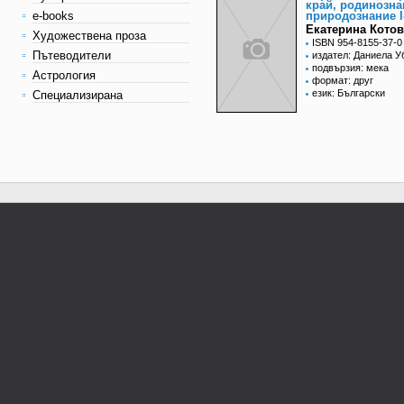
край, родинозна
e-books
природознание I-
Екатерина Котов
Художествена проза
ISBN 954-8155-37-0
Пътеводители
издател: Даниела У
подвързия: мека
Астрология
формат: друг
език: Български
Специализирана