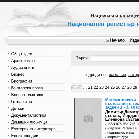
Национален регистър н
Начало
Изд
Общ отдел
Търси:
Архитектура
Аудио книги
Бизнес
Подреди по:
заглавие
автор
Биографии
...
21
22
23
24
25
26
27
28
29
Българска проза
Военна тематика
Математически
Готварство
състезания в те
задачи 1 - 3. кла
Детски
Димитър Димит
Документалистика
състав., Йордан
Еленкова състав
Домашни любимци
ISBN 978-954-745-2
издател: Регалия 6
Езотерична литература
подвързия: мека
Енциклопедии
формат: друг