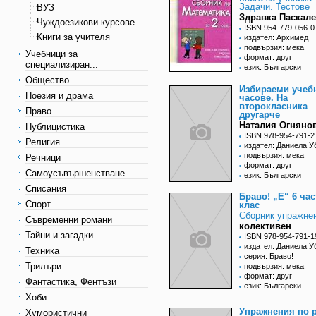
Задачи. Тестове
ВУЗ
Здравка Паскал
Чуждоезикови курсове
ISBN 954-779-056-0
Книги за учителя
издател: Архимед
подвързия: мека
Учебници за
формат: друг
специализиран...
език: Български
Общество
Избираеми учеб
Поезия и драма
часове. На
второкласника
Право
другарче
Наталия Огняно
Публицистика
ISBN 978-954-791-2
Религия
издател: Даниела У
подвързия: мека
Речници
формат: друг
Самоусъвършенстване
език: Български
Списания
Браво! „Е“ 6 част
Спорт
клас
Сборник упражне
Съвременни романи
колективен
Тайни и загадки
ISBN 978-954-791-1
издател: Даниела У
Техника
серия: Браво!
Трилъри
подвързия: мека
формат: друг
Фантастика, Фентъзи
език: Български
Хоби
Упражнения по 
Хумористични