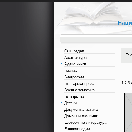
Наци
Общ отдел
Тъ
Архитектура
Аудио книги
Бизнес
Биографии
1
2
3
Българска проза
Военна тематика
Готварство
Детски
Документалистика
Домашни любимци
Езотерична литература
Енциклопедии