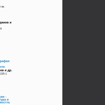
 лв.
джиев и
-9
графия
нти
ев и др.
-225-1
ия -
тура и
ността