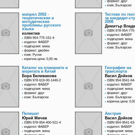
формат: друг
език: Български
мапрял 2002 -
Тестове по гео
теоретические и
за кандидат-ст
методические
2008
проблемы русского
Димитър Влад
языка
ISBN 978-954-775
колектив
издател: ФАБЕР
ISBN 954-775-151-4
подвързия: мека
издател: ФАБЕР
формат: друг
подвързия: мека
език: Български
формат: джобен
език: Руски
корична цена: 0,00 лв.
Каталог на планините и
География на
моретата в Китай
транспорта
Бора Беливанова
Васил Дойков
ISBN 978-619-00-1449-2
ISBN 954-9541-64
издател: ФАБЕР
издател: ФАБЕР
подвързия: мека
подвързия: мека
формат: друг
формат: друг
език: Български
език: Български
корична цена: 0,00
Пелишат
Австрия
Юрий Мичев
Васил Дойков
ISBN 978-954-400-521-4
ISBN 954-9541-63
издател: ФАБЕР
издател: ФАБЕР
подвързия: мека
подвързия: мека