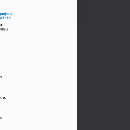
графия
уденти
ев
-887-2
-9
 лв.
-0