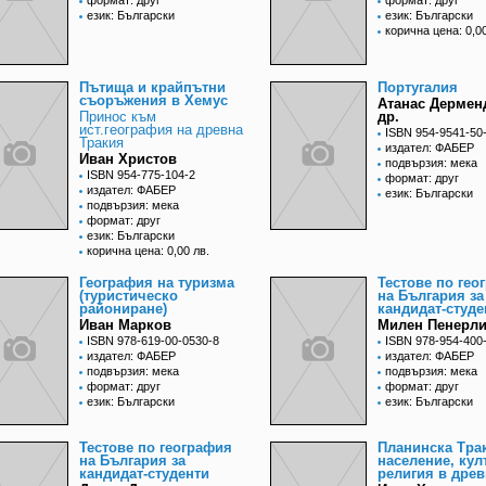
формат: друг
формат: друг
език: Български
език: Български
корична цена: 0,00
Пътища и крайпътни
Португалия
съоръжения в Хемус
Атанас Дермен
Принос към
др.
ист.география на древна
ISBN 954-9541-50
Тракия
издател: ФАБЕР
Иван Христов
подвързия: мека
ISBN 954-775-104-2
формат: друг
издател: ФАБЕР
език: Български
подвързия: мека
формат: друг
език: Български
корична цена: 0,00 лв.
География на туризма
Тестове по гео
(туристическо
на България за
райониране)
кандидат-студе
Иван Марков
Милен Пенерли
ISBN 978-619-00-0530-8
ISBN 978-954-400
издател: ФАБЕР
издател: ФАБЕР
подвързия: мека
подвързия: мека
формат: друг
формат: друг
език: Български
език: Български
Тестове по география
Планинска Трак
на България за
население, кул
кандидат-студенти
религия в древ