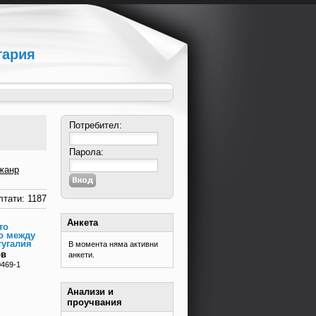
гария
Потребител:
Парола:
жанр
тати: 1187
Анкета
то
о между
тугалия
В момента няма активни
ов
анкети.
0469-1
Анализи и
проучвания