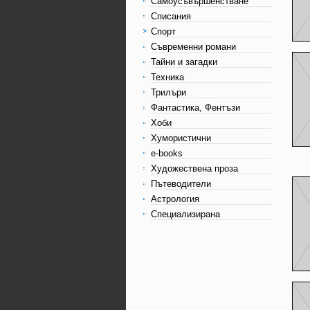
Самоусъвършенстване
Списания
Спорт
Съвременни романи
Тайни и загадки
Техника
Трилъри
Фантастика, Фентъзи
Хоби
Хумористични
e-books
Художествена проза
Пътеводители
Астрология
Специализирана