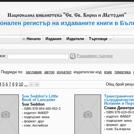
онален регистър на издаваните книги в Бъл
Начало
Издания
Издатели
Търговци
рси:
Разширено търсене
Подреди по:
заглавие
автор
издател
издателски код
език
тематика
4
5
6
7
8
9
10
...
Общ брой резул
Sue Seddon's Little
Трансгранично
Book of Lancaster
сътрудничеств
Испания и Пор
Sue Seddon
Слави Димитр
ISBN 978-954-400-052-3
ISBN 978-619-00-
издател: ФАБЕР
издател: ФАБЕР
подвързия: мека
подвързия: мека
формат: друг
формат: друг
език: Английски
език: Български