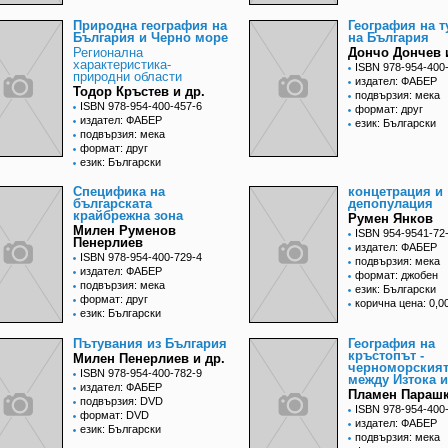
Природна география на
География на 
България и Черно море
на България
Регионална
Дончо Дончев 
характеристика-
ISBN 978-954-400
природни области
издател: ФАБЕР
Тодор Кръстев и др.
подвързия: мека
ISBN 978-954-400-457-6
формат: друг
издател: ФАБЕР
език: Български
подвързия: мека
формат: друг
език: Български
Специфика на
концетрация и
българската
депопулация
крайбрежна зона
Румен Янков
Милен Руменов
ISBN 954-9541-72
Пенерлиев
издател: ФАБЕР
ISBN 978-954-400-729-4
подвързия: мека
издател: ФАБЕР
формат: джобен
подвързия: мека
език: Български
формат: друг
корична цена: 0,00
език: Български
Пътувания из България
География на
кръстопът -
Милен Пенерлиев и др.
черноморският
ISBN 978-954-400-782-9
между Изтока и
издател: ФАБЕР
Пламен Параш
подвързия: DVD
ISBN 978-954-400
формат: DVD
издател: ФАБЕР
език: Български
подвързия: мека