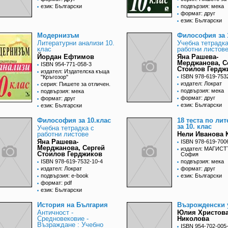
език: Български
подвързия: мека
формат: друг
език: Български
Модернизъм
Философия за 
Литературни анализи 10.
Учебна тетрадка
клас
работни листов
Йордан Ефтимов
Яна Рашева-
Мерджанова, С
ISBN 954-771-058-3
Стоилов Гердж
издател: Издателска къща
ISBN 978-619-753
"Кръгозор"
издател: Лократ
серия: Пишете за отличен.
подвързия: мека
подвързия: мека
формат: друг
формат: друг
език: Български
език: Български
Философия за 10.клас
18 теста по ли
за 10. клас
Учебна тетрадка с
работни листове
Нели Иванова 
Яна Рашева-
ISBN 978-619-700
Мерджанова, Сергей
издател: МАГИСТ
Стоилов Герджиков
София
ISBN 978-619-7532-10-4
подвързия: мека
издател: Лократ
формат: друг
подвързия: e-book
език: Български
формат: pdf
език: Български
История на България
Възрожденски 
Античност -
Юлия Христов
Средновековие -
Николова
Възраждане : Учебно
ISBN 954-702-005