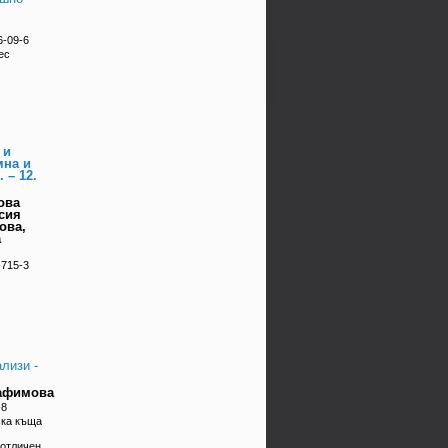
6-09-6
ес
 и
мна и
 – 12.
ова
сия
ова,
а
-715-3
лизи -
рафимова
-8
ска къща
 отличен