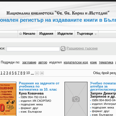
онален регистър на издаваните книги в Бъл
Начало
Издания
Издатели
Търговци
рси:
Разширено търсене
Подреди по:
заглавие
автор
издател
издателски код
език
тематика
1
2
3
4
5
6
7
8
9
10
...
Общ брой резу
Решения на задачите от
Учебно помага
учебника по
алгебра за
математика за 10. клас
десетокласниц
Куна Ковачева
Запрян Димит
Запрянов и др.
ISBN 954-792-014-6
ISBN 954-8643-04
издател: ИК СКОРПИО
издател: Интеграл
подвързия: мека
подвързия: мека
формат: друг
формат: друг
език: Български
език: Български