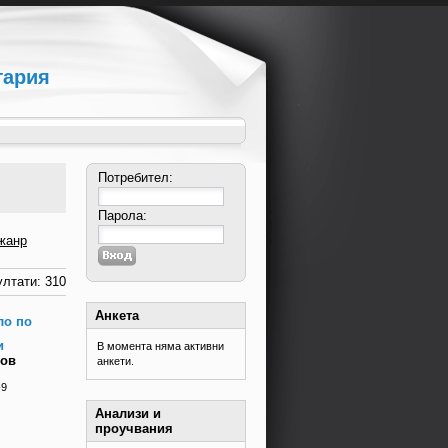
гария
Потребител:
Парола:
жанр
лтати: 310
Анкета
ло по
и
В момента няма активни
ров
анкети.
-9
Анализи и
проучвания