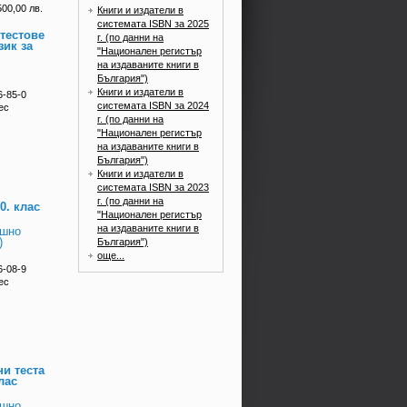
500,00 лв.
Книги и издатели в
системата ISBN за 2025
тестове
г. (по данни на
зик за
"Национален регистър
на издаваните книги в
България")
Книги и издатели в
6-85-0
системата ISBN за 2024
ес
г. (по данни на
"Национален регистър
на издаваните книги в
България")
Книги и издатели в
системата ISBN за 2023
г. (по данни на
0. клас
"Национален регистър
на издаваните книги в
ншно
)
България")
още...
6-08-9
ес
и теста
лас
ншно