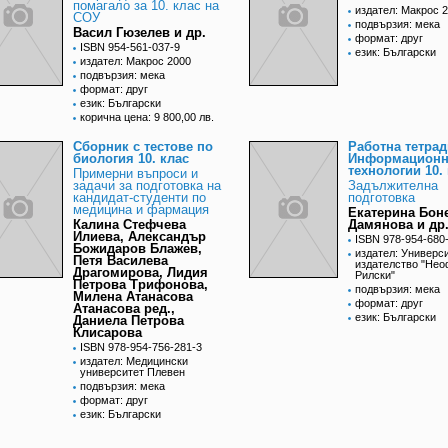
помагало за 10. клас на
издател: Макрос 
СОУ
подвързия: мека
Васил Гюзелев и др.
формат: друг
ISBN 954-561-037-9
език: Български
издател: Макрос 2000
подвързия: мека
формат: друг
език: Български
корична цена: 9 800,00 лв.
Сборник с тестове по
Работна тетрад
биология 10. клас
Информацион
технологии 10.
Примерни въпроси и
задачи за подготовка на
Задължителна
кандидат-студенти по
подготовка
медицина и фармация
Екатерина Бон
Калина Стефчева
Дамянова и др
Илиева, Александър
ISBN 978-954-680
Божидаров Блажев,
издател: Универс
Петя Василева
издателство "Нео
Драгомирова, Лидия
Рилски"
Петрова Трифонова,
подвързия: мека
Милена Атанасова
формат: друг
Атанасова ред.,
език: Български
Даниела Петрова
Клисарова
ISBN 978-954-756-281-3
издател: Медицински
университет Плевен
подвързия: мека
формат: друг
език: Български