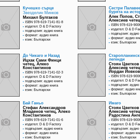
Кучешко сърце
Сестри Палаве
бурята на исто
Звезделин Минков
Алек Попов, С
Михаил Булгаков
Алексиев чете
ISBN 978-619-7141-81-8
ISBN 978-619-900
издател: D & D Factory
издател: D & D Fa
подвързия: аудио книга
подвързия: аудио 
формат: аудио книга
формат: аудио кн
език: Български
език: Български
До Чикаго и Назад
Старопланинск
легенди
Ицхак Сами Финци
четец, Алеко
Стоян Цветков
Константинов
Алексиев четец
Йордан Йовков
ISBN 978-619-7141-02-3
ISBN 978-619-900
издател: D & D Factory
издател: D & D Fa
подвързия: аудио книга
подвързия: аудио 
формат: аудио книга
формат: аудио кн
език: Български
език: Български
Бай Ганьо
Имаго
Стефан Александров
Стоян Цветков
Младенов четец, Алеко
Алексиев четец
Константинов
Радостина Анг
ISBN 978-619-7141-01-6
ISBN 978-619-900
издател: D & D Factory
издател: D & D Fa
подвързия: аудио книга
подвързия: аудио 
формат: аудио книга
формат: аудио кн
език: Български
език: Български