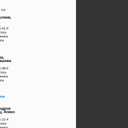
 на
шлиев,
ц
1-61-0
ctory
книга
ига
ва,
башева
1-08-5
ctory
книга
ига
зни
ндров
ц, Алеко
1-21-4
ctory
книга