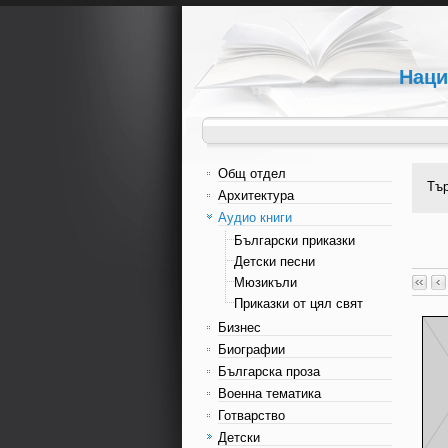
Наци
Общ отдел
Тъ
Архитектура
Аудио книги
Български приказки
Детски песни
Мюзикъли
Приказки от цял свят
Бизнес
Биографии
Българска проза
Военна тематика
Готварство
Детски