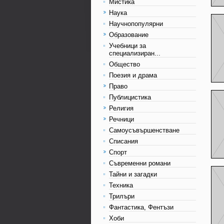
Мистика
Наука
Научнопопулярни
Образование
Учебници за
специализиран...
Общество
Поезия и драма
Право
Публицистика
Религия
Речници
Самоусъвършенстване
Списания
Спорт
Съвременни романи
Тайни и загадки
Техника
Трилъри
Фантастика, Фентъзи
Хоби