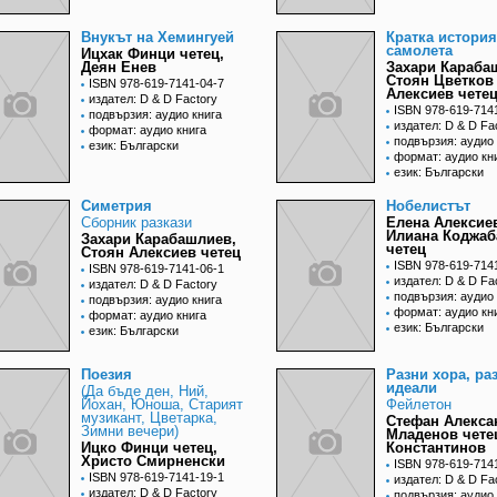
Внукът на Хемингуей
Кратка история
самолета
Ицхак Финци четец,
Деян Енев
Захари Караба
Стоян Цветков
ISBN 978-619-7141-04-7
Алексиев чете
издател: D & D Factory
ISBN 978-619-714
подвързия: аудио книга
издател: D & D Fa
формат: аудио книга
подвързия: аудио 
език: Български
формат: аудио кн
език: Български
Симетрия
Нобелистът
Сборник разкази
Елена Алексие
Илиана Коджа
Захари Карабашлиев,
четец
Стоян Алексиев четец
ISBN 978-619-714
ISBN 978-619-7141-06-1
издател: D & D Fa
издател: D & D Factory
подвързия: аудио 
подвързия: аудио книга
формат: аудио кн
формат: аудио книга
език: Български
език: Български
Поезия
Разни хора, ра
идеали
(Да бъде ден, Ний,
Йохан, Юноша, Старият
Фейлетон
музикант, Цветарка,
Стефан Алекса
Зимни вечери)
Младенов чете
Ицко Финци четец,
Константинов
Христо Смирненски
ISBN 978-619-714
ISBN 978-619-7141-19-1
издател: D & D Fa
издател: D & D Factory
подвързия: аудио 