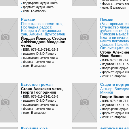
подвързия: аудио книга
формат: аудио кн
формат: аудио книга
език: Български
език: Български
Разкази
Поезия
Песента на колелетата,
(Българският ез
Последна радост,
Отечество любе
Вечери в Антимовския
хубаво си ти, П
хан, Албена, Другоселец
Рилския манаст
Елате ни вижте,
Йордан Йовков, Стефан
нашто поколени
Александров Младенов
Левски, Паисий,
четец
Опълченците на
ISBN 978-619-7141-15-3
Стоян Алексиев
издател: D & D Factory
Иван Вазов
подвързия: аудио книга
ISBN 978-619-714
формат: аудио книга
издател: D & D Fa
език: Български
подвързия: аудио 
формат: аудио кн
език: Български
Естествен роман
Старите портре
Стоян Алексиев четец,
Актьор: Звезде
Георги Господинов
Минков
Георги Божино
ISBN 978-619-7141-23-8
издател: D & D Factory
ISBN 978-619-714
подвързия: аудио книга
издател: D & D Fa
формат: аудио книга
подвързия: аудио 
език: Български
формат: аудио кн
език: Български
Кукувица кука
Аутопсия на ед