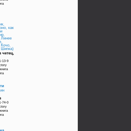
ига
ик,
зно, как
ри
ир,
 Линее
е,
 Кочо,
 Шипка)
 четец,
1-13-9
ctory
книга
ига
ти
лин
в
1-74-0
ctory
книга
ига
на