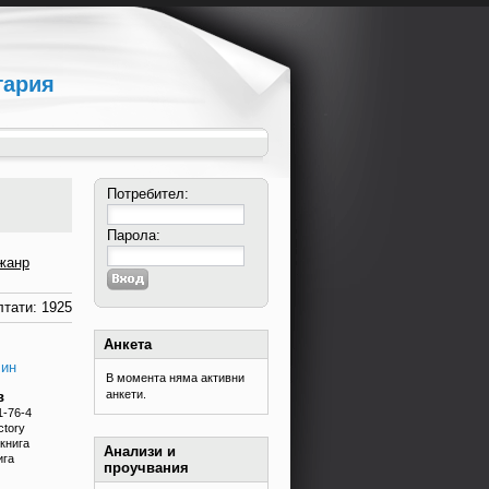
гария
Потребител:
Парола:
жанр
тати: 1925
Анкета
лин
В момента няма активни
анкети.
в
1-76-4
ctory
книга
Анализи и
ига
проучвания