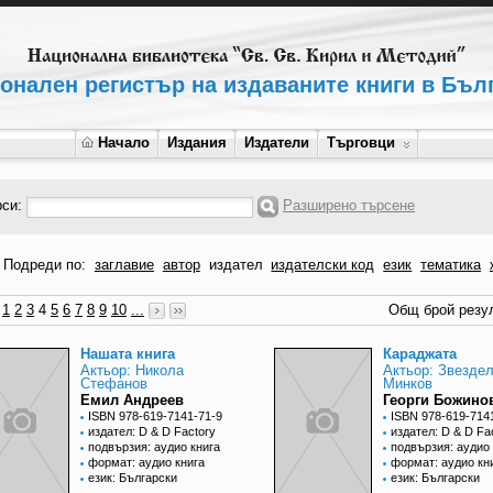
онален регистър на издаваните книги в Бъл
Начало
Издания
Издатели
Търговци
рси:
Разширено търсене
Подреди по:
заглавие
автор
издател
издателски код
език
тематика
1
2
3
4
5
6
7
8
9
10
...
Общ брой резул
Нашата книга
Караджата
Актьор: Никола
Актьор: Звезде
Стефанов
Минков
Емил Андреев
Георги Божино
ISBN 978-619-7141-71-9
ISBN 978-619-714
издател: D & D Factory
издател: D & D Fa
подвързия: аудио книга
подвързия: аудио 
формат: аудио книга
формат: аудио кн
език: Български
език: Български