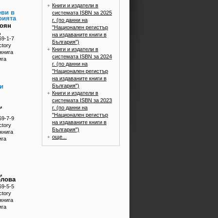
Книги и издатели в
еви в
системата ISBN за 2025
рията
г. (по данни на
тоян
"Национален регистър
ц
на издаваните книги в
69-1-7
България")
ctory
Книги и издатели в
книга
системата ISBN за 2024
ига
г. (по данни на
"Национален регистър
на издаваните книги в
България")
и
Книги и издатели в
системата ISBN за 2023
,
г. (по данни на
"Национален регистър
69-7-9
на издаваните книги в
ctory
България")
книга
още...
ига
,
елова
69-5-5
ctory
книга
ига