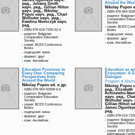
Around the Wor
ред., Juliana Smith
науч. ред., Gillian Hilton
Nikolay Popov e
науч. ред., Nikolay
ISBN 978-954-929
Popov науч. ред., Charl
издател: Bulgarian
Wolhuter науч. ред.,
Comparative Educa
Ewelina Niemczyk науч.
Society
ред.
серия: BCES Conf
ISBN 978-619-7326-02-4
Books
издател: Bulgarian
подвързия: мека
Comparative Education
формат: друг
Society
език: Английски
серия: BCES Conference
Books
подвързия: мека
формат: друг
език: Английски
Education Provision to
Education as an
Every One: Comparing
Ecosystem: A G
Perspectives from
Dialogue
Around the World
Program & Abstr
Nikolay Popov ed. и др.
Nikolay Popov 
ред., Elizabeth
ISBN 978-954-92908-0-6
Achinewhu-Nwo
издател: Bulgarian
науч. ред., Char
Comparative Education
Wolhuter науч. 
Society
Gillian Hilton н
серия: BCES Conference
James Ogunleye
Books
ред.
подвързия: мека
ISBN 978-619-732
формат: друг
издател: Bulgarian
език: Английски
Comparative Educa
Society
серия: XXIV BCES
International Conf