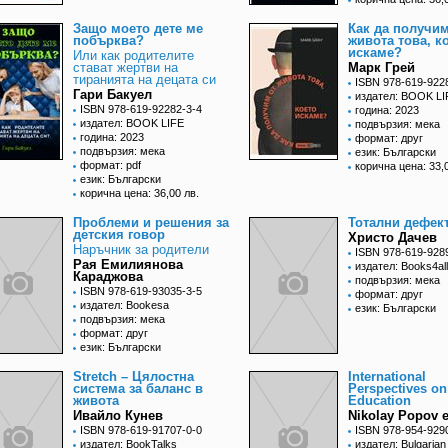
Защо моето дете ме
Как да получим
побърква?
живота това, к
искаме?
Или как родителите
стават жертви на
Марк Грей
тиранията на децата си
ISBN 978-619-922
Гари Бакуел
издател: BOOK LI
ISBN 978-619-92282-3-4
година: 2023
издател: BOOK LIFE
подвързия: мека
година: 2023
формат: друг
подвързия: мека
език: Български
формат: pdf
корична цена: 33,
език: Български
корична цена: 36,00 лв.
Проблеми и решения за
Тотални дефек
детския говор
Христо Дачев
Наръчник за родители
ISBN 978-619-928
Рая Емилиянова
издател: Books4all
Караджова
подвързия: мека
ISBN 978-619-93035-3-5
формат: друг
издател: Bookesa
език: Български
подвързия: мека
формат: друг
език: Български
Stretch – Цялостна
International
система за баланс в
Perspectives on
живота
Education
Ивайло Кунев
Nikolay Popov e
ISBN 978-619-91707-0-0
ISBN 978-954-929
издател: BookTalks
издател: Bulgarian