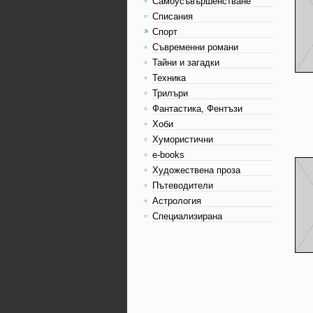
Самоусъвършенстване
Списания
Спорт
Съвременни романи
Тайни и загадки
Техника
Трилъри
Фантастика, Фентъзи
Хоби
Хумористични
e-books
Художествена проза
Пътеводители
Астрология
Специализирана