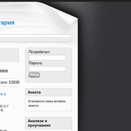
гария
Потребител:
Парола:
жанр
ати: 53938
Анкета
е е
В момента няма активни
анкети.
82-2-7
FE
Анализи и
проучвания
00 лв.