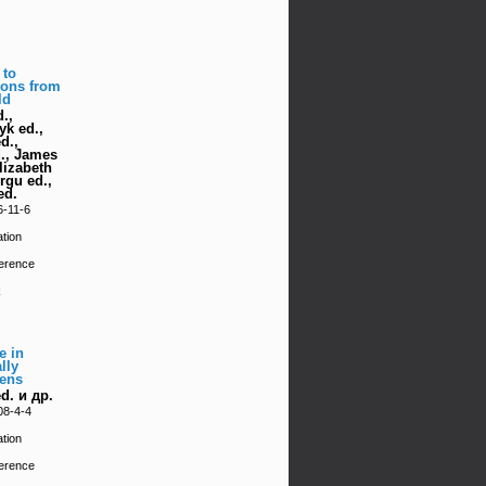
 to
sons from
ld
.,
k ed.,
d.,
d., James
lizabeth
gu ed.,
ed.
6-11-6
tion
erence
k
e in
lly
zens
d. и др.
08-4-4
tion
erence