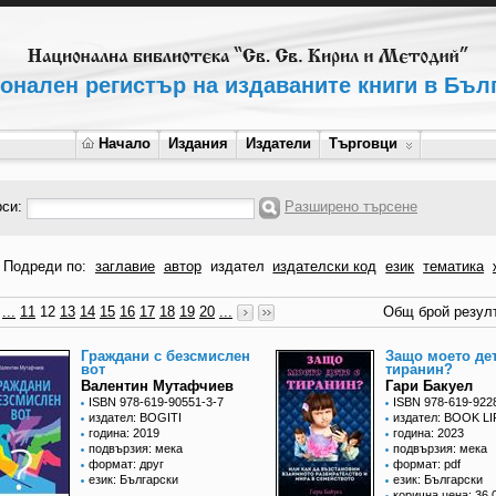
онален регистър на издаваните книги в Бъл
Начало
Издания
Издатели
Търговци
рси:
Разширено търсене
Подреди по:
заглавие
автор
издател
издателски код
език
тематика
...
11
12
13
14
15
16
17
18
19
20
...
Общ брой резулт
Граждани с безсмислен
Защо моето дет
вот
тиранин?
Валентин Мутафчиев
Гари Бакуел
ISBN 978-619-90551-3-7
ISBN 978-619-922
издател: BOGITI
издател: BOOK LI
година: 2019
година: 2023
подвързия: мека
подвързия: мека
формат: друг
формат: pdf
език: Български
език: Български
корична цена: 36,