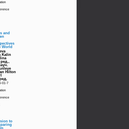
tion
erence
ss and
en
pectives
e World
eva
a Kalin
lina
ред.,
науч.
unleye
ian Hilton
l
ред.
6-01-7
tion
erence
k
sion to
paring
om