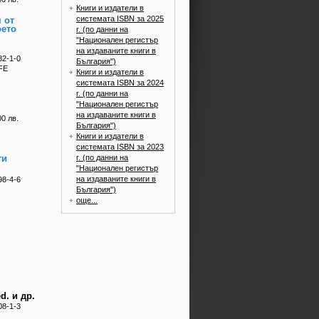
Книги и издатели в
системата ISBN за 2025
 от
оето
г. (по данни на
"Национален регистър
на издаваните книги в
82-1-0
България")
FE
Книги и издатели в
системата ISBN за 2024
г. (по данни на
"Национален регистър
на издаваните книги в
00 лв.
България")
Книги и издатели в
системата ISBN за 2023
г. (по данни на
ти
"Национален регистър
на издаваните книги в
98-4-6
България")
още...
d. и др.
08-1-3