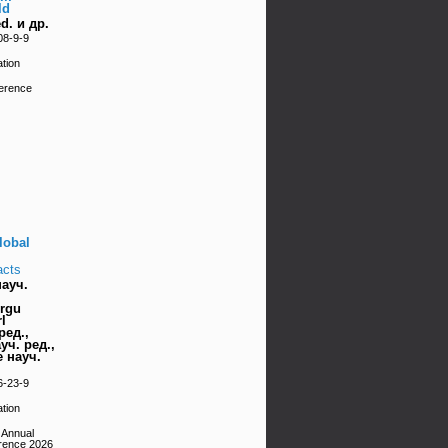
ld
d. и др.
08-9-9
tion
erence
lobal
acts
науч.
rgu
l
ред.,
ауч. ред.,
 науч.
6-23-9
tion
 Annual
erence 2026