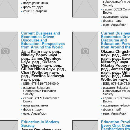
Comparative Educa
подвързия: мека
Society
формат: друг
серия: BCES Conf
език: Български
Books
подвързия: мека
формат: друг
език: Английски
Current Business and
Current Busine
Economics Driven
Economics Driv
Discourse and
Discourse and
Education: Perspectives
Education: Pers
from Around the World
from Around th
Jana Kalin науч. ред.,
Oksana Chigish
Nikolay Popov науч.
науч. ред., Jan
ред., James Ogunleye
науч. ред., Ewe
науч. ред., Oksana
Niemczyk науч. 
Chigisheva науч. ред.,
Nikolay Popov 
Gillian Hilton науч. ред.,
ред., James Og
Charl Wolhuter науч.
науч. ред., Gill
ред., Ewelina Niemczyk
науч. ред., Char
науч. ред.
Wolhuter науч. 
ISBN 978-619-7326-00-0
ISBN 978-619-732
издател: Bulgarian
издател: Bulgarian
Comparative Education
Comparative Educa
Society
Society
серия: BCES Conference
серия: BCES Conf
Books
Books
подвързия: мека
подвързия: e-boo
формат: друг
формат: pdf
език: Английски
език: Английски
Education in Modern
Education Provi
Society
Every One: Com
Perspectives fr
James Ogunleye науч.