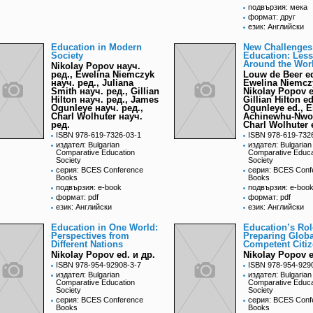
подвързия: мека
формат: друг
език: Английски
Education in Modern
New Challenges
Society
Education: Les
Around the Wor
Nikolay Popov науч.
ред., Ewelina Niemczyk
Louw de Beer ed
науч. ред., Juliana
Ewelina Niemczy
Smith науч. ред., Gillian
Nikolay Popov e
Hilton науч. ред., James
Gillian Hilton e
Ogunleye науч. ред.,
Ogunleye ed., E
Charl Wolhuter науч.
Achinewhu-Nwor
ред.
Charl Wolhuter 
ISBN 978-619-7326-03-1
ISBN 978-619-732
издател: Bulgarian
издател: Bulgarian
Comparative Education
Comparative Educa
Society
Society
серия: BCES Conference
серия: BCES Conf
Books
Books
подвързия: e-book
подвързия: e-boo
формат: pdf
формат: pdf
език: Английски
език: Английски
Education in One World:
Education’s Rol
Perspectives from
Preparing Globa
Different Nations
Competent Citi
Nikolay Popov ed. и др.
Nikolay Popov e
ISBN 978-954-92908-3-7
ISBN 978-954-929
издател: Bulgarian
издател: Bulgarian
Comparative Education
Comparative Educa
Society
Society
серия: BCES Conference
серия: BCES Conf
Books
Books