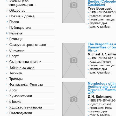
Учебници за
Beetles (Coleopte
Carabidae)
специализиран...
Yves Bousquet
Общество
ISBN 978-954-642-5
Поезия и драма
издател: Pensoft
подвързия: твърда
Право
формат: друг
език: Английски
Публицистика
Религия
Речници
The Dragonflies 
Самоусъвършенстване
Damselflies of S
Списания
Africa
Michael J. Samw
Спорт
ISBN 978-954-642-3
Съвременни романи
издател: Pensoft
подвързия: твърда
Тайни и загадки
формат: друг
език: Английски
Техника
Трилъри
Morphology of th
Фантастика, Фентъзи
Auditory and Vest
Organs in Mamma
Хоби
with
Хумористични
G.N. Solntseva
ISBN 978-954-642-3
e-books
издател: Pensoft
Художествена проза
подвързия: мека
формат: друг
Пътеводители
език: Английски