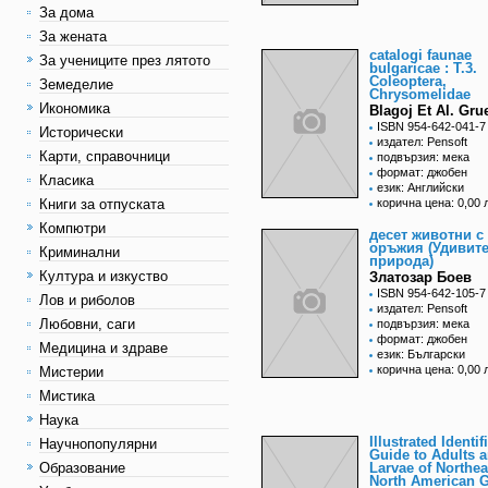
За дома
За жената
catalogi faunae
За учениците през лятото
bulgaricae : T.3.
Coleoptera,
Земеделие
Chrysomelidae
Икономика
Blagoj Et Al. Gru
ISBN 954-642-041-7
Исторически
издател: Pensoft
Карти, справочници
подвързия: мека
формат: джобен
Класика
език: Английски
Книги за отпуската
корична цена: 0,00 
Компютри
десет животни с
оръжия (Удивит
Криминални
природа)
Култура и изкуство
Златозар Боев
ISBN 954-642-105-7
Лов и риболов
издател: Pensoft
Любовни, саги
подвързия: мека
формат: джобен
Медицина и здраве
език: Български
корична цена: 0,00 
Мистерии
Мистика
Наука
Illustrated Identif
Научнопопулярни
Guide to Adults 
Образование
Larvae of Northea
North American 