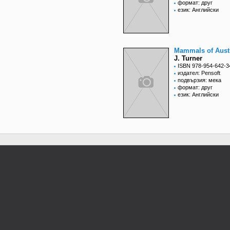
формат: друг
език: Английски
Mammals of Austr
J. Turner
ISBN 978-954-642-3
издател: Pensoft
подвързия: мека
формат: друг
език: Английски