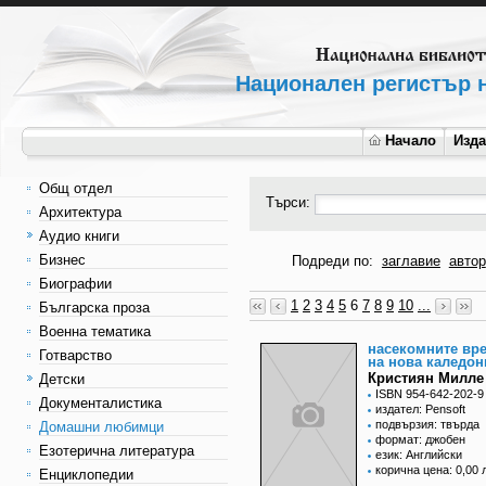
Национален регистър н
Начало
Изд
Общ отдел
Търси:
Архитектура
Аудио книги
Бизнес
Подреди по:
заглавие
автор
Биографии
1
2
3
4
5
6
7
8
9
10
...
Българска проза
Военна тематика
насекомните вр
Готварство
на нова каледон
Кристиян Милле
Детски
ISBN 954-642-202-9
Документалистика
издател: Pensoft
подвързия: твърда
Домашни любимци
формат: джобен
Езотерична литература
език: Английски
корична цена: 0,00 
Енциклопедии