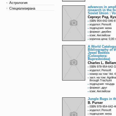
Астрология
advances in amp
Специализирана
research in the f
Soviet Union : Vol
Сергиус Ред. Ку
ISBN 954-642-046-8
издател: Pensoft
подвързия: мека
формат: джобен
език: Английски
корична цена: 0,00 
A World Catalogu
Bibliography of t
Jewel Beetles
(Coleoptera:
Buprestoidea)
Charles L. Bella
ISBN 978-954-642-3
издател: Pensoft
номер на том: Vol. 4
загл. на том: Agrilina
through Trachyini
подвързия: твърда
формат: друг
език: Английски
Jungle Bugs in t
B. Purser
ISBN 978-954-642-4
издател: Pensoft
подвързия: мека