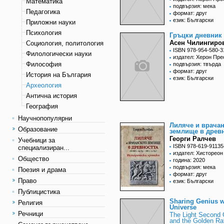
Математика
подвързия: мека
Педагогика
формат: друг
език: Български
Приложни науки
Психология
Гръцки дневник
Асен Чилингиро
Социология, политология
ISBN 978-954-580-3
Филологически науки
издател: Херон Пре
Философия
подвързия: твърда
формат: друг
История на България
език: Български
Археология
Антична история
География
Научнопопулярни
Лиляче и врача
Образование
землище в древ
Георги Ралчев
Учебници за
ISBN 978-619-91135
специализиран...
издател: Хистореон
Общество
година: 2020
подвързия: мека
Поезия и драма
формат: друг
Право
език: Български
Публицистика
Sharing Genius w
Религия
Universe
Речници
The Light Second
and the Golden Ra