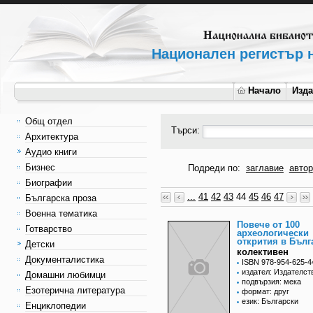
Национален регистър н
Начало
Изд
Общ отдел
Търси:
Архитектура
Аудио книги
Бизнес
Подреди по:
заглавие
автор
Биографии
...
41
42
43
44
45
46
47
Българска проза
Военна тематика
Повече от 100
Готварство
археологически
открития в Бълг
Детски
колективен
Документалистика
ISBN 978-954-625-4
издател: Издателст
Домашни любимци
подвързия: мека
Езотерична литература
формат: друг
език: Български
Енциклопедии