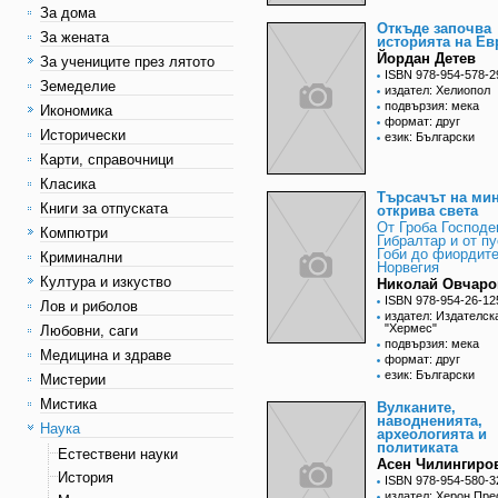
За дома
Откъде започва
За жената
историята на Ев
Йордан Детев
За учениците през лятото
ISBN 978-954-578-2
Земеделие
издател: Хелиопол
подвързия: мека
Икономика
формат: друг
Исторически
език: Български
Карти, справочници
Класика
Търсачът на ми
Книги за отпуската
открива света
От Гроба Господе
Компютри
Гибралтар и от п
Гоби до фиордите
Криминални
Норвегия
Култура и изкуство
Николай Овчаро
ISBN 978-954-26-12
Лов и риболов
издател: Издателск
"Хермес"
Любовни, саги
подвързия: мека
Медицина и здраве
формат: друг
език: Български
Мистерии
Мистика
Вулканите,
наводненията,
Наука
археологията и
политиката
Естествени науки
Асен Чилингиро
История
ISBN 978-954-580-3
издател: Херон Пре