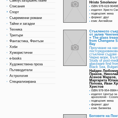
Самоусъвършенстване
Hristo Smolenov
Списания
ISBN 978-619-90498
издател: Христо С
Спорт
подвързия: мека
формат: друг
Съвременни романи
език: Английски
Тайни и загадки
Техника
Стъкленото сък
от залив Ченген
Трилъри
= The glass treas
from Chengene S
Фантастика, Фентъзи
Bay
Хоби
Проучване на нах
постсредновеков
Хумористични
стъклени съдове 
Черно море, Бълг
e-books
Study of post-med
glassware find fro
Художествена проза
Black Sea, Bulgari
Пътеводители
Найден Любоми
Прахов, Никола
Астрология
Асенов Марков,
Маргарита Юлиа
Специализирана
Попова, Иван Х
Христов
ISBN 978-954-8984-
издател: Център за
археология - Созоп
подвързия: мека
формат: друг
език: Билингва
Боговете на Пон