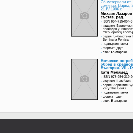
Сб.материали от
семинар, Варна, 
21.IV.1996 г.
Михаил Лазаров
състав. ред.
ISBN 954-715-054-5
издател: Варненски
свободен универси
"Черноризец Храбъ
серия: Библиотека 
Seminaria Pontica
подвързия: мека
формат: друг
език: Български
Езически погреб
обред в средно
България. VII - I
Катя Меламед
ISBN 978-954-319-2
издател: Шамбала
серия: Зеринтия Бу
Zerynthia Books
подвързия: мека
формат: друг
език: Български