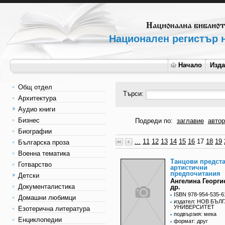
Национален регистър н
Начало
Изд
Общ отдел
Търси:
Архитектура
Аудио книги
Бизнес
Подреди по:
заглавие
автор
Биографии
...
11
12
13
14
15
16
17
18
19
Българска проза
Военна тематика
Танцови предста
Готварство
артистични
предпочитания
Детски
Ангелина Георги
Документалистика
др.
ISBN 978-954-535-6
Домашни любимци
издател: НОВ БЪЛ
УНИВЕРСИТЕТ
Езотерична литература
подвързия: мека
Енциклопедии
формат: друг