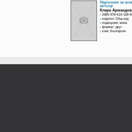
Наръчник за мл
актьор
Клара Армандов
ISBN 978-619-188-6
издател: Общ код
подвързия: мека
формат: друг
език: Български