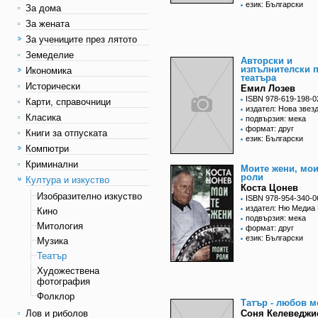
език: Български
За дома
За жената
За учениците през лятото
Земеделие
Авторски и
изпълнителски п
Икономика
театъра
Исторически
Емил Лозев
ISBN 978-619-198-0
Карти, справочници
издател: Нова звез
Класика
подвързия: мека
формат: друг
Книги за отпуската
език: Български
Компютри
Криминални
Моите жени, мои
роли
Култура и изкуство
Коста Цонев
Изобразително изкуство
ISBN 978-954-340-0
издател: Ню Медиа 
Кино
подвързия: мека
Митология
формат: друг
език: Български
Музика
Театър
Художествена
фотография
Фолклор
Татър - любов м
Лов и риболов
Соня Келеведжи