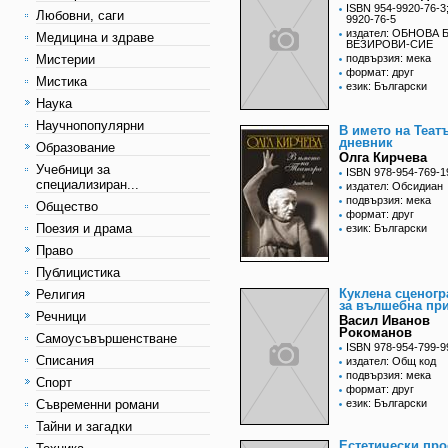
ISBN 954-9920-76-3
Любовни, саги
9920-76-5
издател: ОБНОВА Б
Медицина и здраве
ВЕЗИРОВИ-СИЕ
Мистерии
подвързия: мека
формат: друг
Мистика
език: Български
Наука
Научнопопулярни
В името на Театъ
дневник
Образование
Олга Кирчева
Учебници за
ISBN 978-954-769-1
специализиран...
издател: Обсидиан
подвързия: мека
Общество
формат: друг
Поезия и драма
език: Български
Право
Публицистика
Куклена сценог
Религия
за вълшебна при
Речници
Васил Иванов
Рокоманов
Самоусъвършенстване
ISBN 978-954-799-9
Списания
издател: Общ код
подвързия: мека
Спорт
формат: друг
Съвременни романи
език: Български
Тайни и загадки
Естетически пр