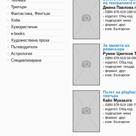
Техника
на театралната к
Трилъри
Джина Павлова 
ISBN 978-619-188-0
Фантастика, Фентъзи
издател: Общ код
Хоби
подвързия: мека
формат: друг
Хумористични
език: Български
e-books
Художествена проза
За занаята на
Пътеводители
режисьора
Астрология
Румен Цветков 
ISBN 978-619-04-05
Специализирана
издател: Общ код
подвързия: твърда
формат: друг
език: Български
Пътят на playba
театъра
Кайо Мунаката
ISBN 978-619-188-7
издател: Общ код
подвързия: мека
формат: друг
език: Български