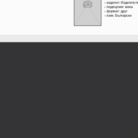
издател: Издателст
подвързия: мека
формат: друг
език: Български