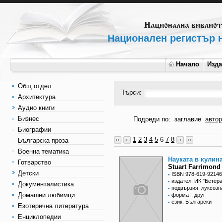
Национален регистър н
Начало
Изд
Общ отдел
Търси:
Архитектура
Аудио книги
Бизнес
Подреди по:
заглавие
автор
Биографии
1
2
3
4
5
6
7
8
Българска проза
Военна тематика
Науката в кулин
Готварство
Stuart Farrimond
Детски
ISBN 978-619-92146
издател: ИК "Бетера
Документалистика
подвързия: луксозн
Домашни любимци
формат: друг
език: Български
Езотерична литература
Енциклопедии