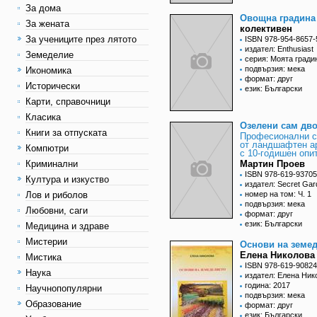
За дома
Овощна градина
За жената
колективен
За учениците през лятото
ISBN 978-954-8657-
издател: Enthusiast
Земеделие
серия: Моята гради
подвързия: мека
Икономика
формат: друг
Исторически
език: Български
Карти, справочници
Класика
Озелени сам дво
Книги за отпуската
Професионални с
от ландшафтен а
Компютри
с 10-годишен опи
Криминални
Мартин Проев
ISBN 978-619-93705
Култура и изкуство
издател: Secret Gar
Лов и риболов
номер на том: Ч. 1
подвързия: мека
Любовни, саги
формат: друг
език: Български
Медицина и здраве
Мистерии
Основи на земе
Елена Николова
Мистика
ISBN 978-619-90824
Наука
издател: Елена Ник
година: 2017
Научнопопулярни
подвързия: мека
Образование
формат: друг
език: Български