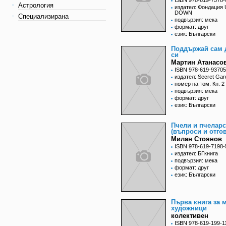
ISBN 978-619-7578-
Астрология
издател: Фондация
DOWN
Специализирана
подвързия: мека
формат: друг
език: Български
Поддържай сам 
си
Мартин Атанасо
ISBN 978-619-93705
издател: Secret Gar
номер на том: Кн. 2
подвързия: мека
формат: друг
език: Български
Пчели и пчелар
(въпроси и отго
Милан Стоянов
ISBN 978-619-7198-
издател: БГкнига
подвързия: мека
формат: друг
език: Български
Първа книга за 
художници
колективен
ISBN 978-619-199-1