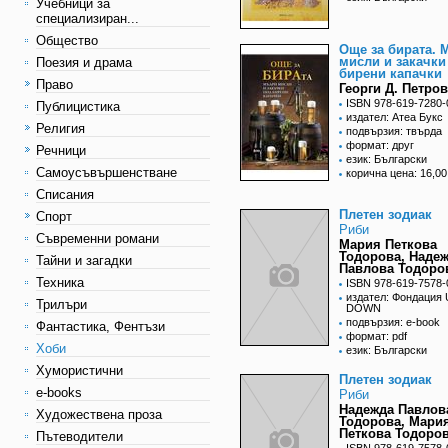
Учебници за
специализиран...
Общество
Още за бирата. 
мисли и закачки
Поезия и драма
бирени капачки
Право
Георги Д. Петров
ISBN 978-619-7280-
Публицистика
издател: Атеа Букс
Религия
подвързия: твърда
формат: друг
Речници
език: Български
Самоусъвършенстване
корична цена: 16,00
Списания
Плетен зодиак
Спорт
Риби
Съвременни романи
Мария Петкова
Тодорова, Наде
Тайни и загадки
Павлова Тодоро
Техника
ISBN 978-619-7578-
издател: Фондация
Трилъри
DOWN
подвързия: e-book
Фантастика, Фентъзи
формат: pdf
Хоби
език: Български
Хумористични
Плетен зодиак
e-books
Риби
Надежда Павлов
Художествена проза
Тодорова, Мари
Петкова Тодоро
Пътеводители