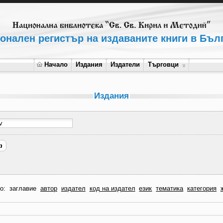
онален регистър на издаваните книги в Бъл
Начало
Издания
Издатели
Търговци
Издания
по:
заглавие
автор
издател
код на издател
език
тематика
категория