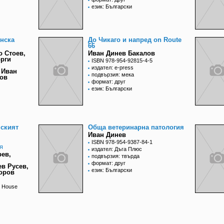
език: Български
нска
До Чикаго и напред on Route
66
о Стоев,
Иван Динев Бакалов
орги
ISBN 978-954-92815-4-5
,
издател: e-press
 Иван
подвързия: мека
нов
формат: друг
език: Български
нският
Обща ветеринарна патология
Иван Динев
ISBN 978-954-9387-84-1
я
издател: Дъга Плюс
рев,
подвързия: твърда
формат: друг
ев Русев,
език: Български
оров
g House