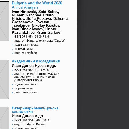
Bulgaria and the World 2020
Annual Analysis
Ivan Hinovski, Sabi Sabev,
Rumen Kanchev, Hristo
Hristov, Sofia Petkova, Dzhema
Grozdanova, Tsvetan
Tsvetanov, Nikolay Krastev,
Ivan Dinev Ivanov, Hristo
Kazandzhiev, Krum Garkov
ISBN 978-954-28-3478-6
издател: Издателска къща "Сиела"
подвързия: мека
формат: друг
език: Английски
Академични изследвания
Иван Динев Русев и др.
ISBN 978-954-21-1124-5
издател: Издателство "Наука и
икономика" - Икономически
университет Варна
подвързия: мека
формат: друг
език: Български
Ветеринарномедицинска
хистология
Иван Динев и др.
ISBN 978-954-9483-38-3
издател: Алфа Визия
подвързия: мека