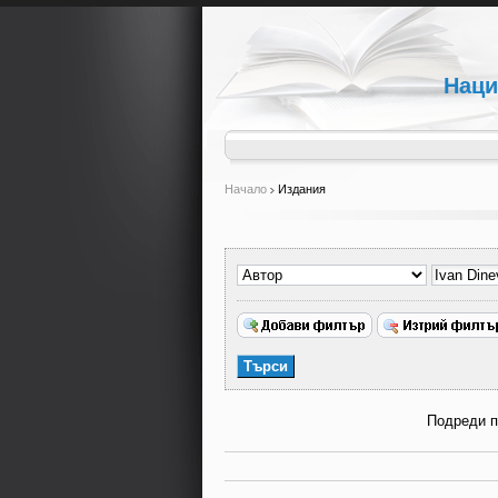
Наци
Начало
Издания
Подреди 