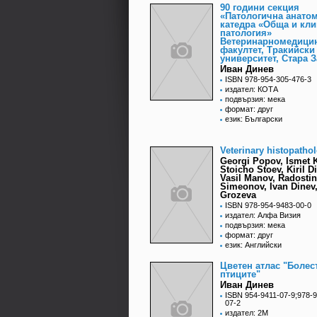
90 години секция
«Патологична анато
катедра «Обща и кл
патология»
Ветеринарномедици
факултет, Тракийски
университет, Стара З
Иван Динев
ISBN 978-954-305-476-3
издател: КОТА
подвързия: мека
формат: друг
език: Български
Veterinary histopatho
Georgi Popov, Ismet 
Stoicho Stoev, Kiril D
Vasil Manov, Radostin
Simeonov, Ivan Dinev,
Grozeva
ISBN 978-954-9483-00-0
издател: Алфа Визия
подвързия: мека
формат: друг
език: Английски
Цветен атлас "Болес
птиците"
Иван Динев
ISBN 954-9411-07-9;978-9
07-2
издател: 2М