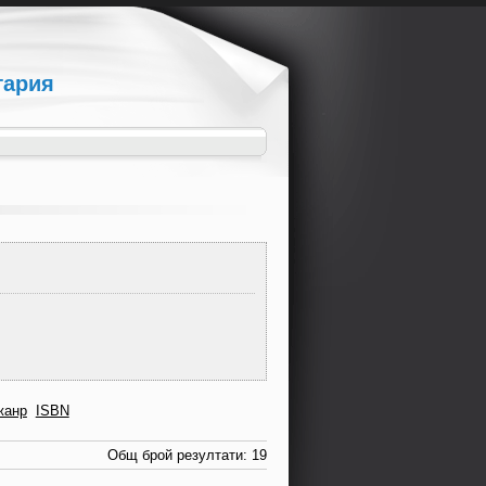
гария
жанр
ISBN
Общ брой резултати: 19