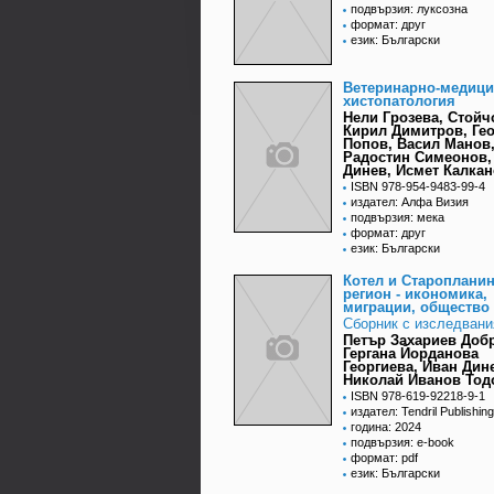
подвързия: луксозна
формат: друг
език: Български
Ветеринарно-медици
хистопатология
Нели Грозева, Стойч
Кирил Димитров, Ге
Попов, Васил Манов
Радостин Симеонов,
Динев, Исмет Калка
ISBN 978-954-9483-99-4
издател: Алфа Визия
подвързия: мека
формат: друг
език: Български
Котел и Староплани
регион - икономика,
миграции, общество
Сборник с изследвани
Петър Захариев Доб
Гергана Йорданова
Георгиева, Иван Дин
Николай Иванов Тод
ISBN 978-619-92218-9-1
издател: Tendril Publishin
година: 2024
подвързия: e-book
формат: pdf
език: Български