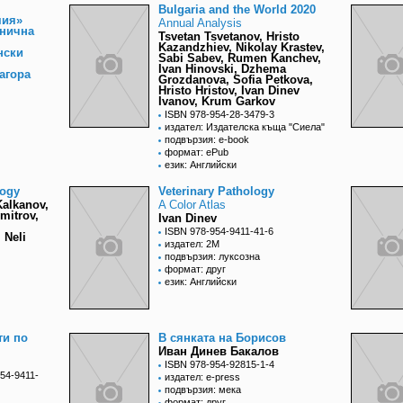
Bulgaria and the World 2020
мия»
Annual Analysis
инична
Tsvetan Tsvetanov, Hristo
Kazandzhiev, Nikolay Krastev,
нски
Sabi Sabev, Rumen Kanchev,
Ivan Hinovski, Dzhema
агора
Grozdanova, Sofia Petkova,
Hristo Hristov, Ivan Dinev
Ivanov, Krum Garkov
ISBN 978-954-28-3479-3
издател: Издателска къща "Сиела"
подвързия: e-book
формат: ePub
език: Английски
logy
Veterinary Pathology
Kalkanov,
A Color Atlas
imitrov,
Ivan Dinev
ISBN 978-954-9411-41-6
 Neli
издател: 2М
подвързия: луксозна
формат: друг
език: Английски
ти по
В сянката на Борисов
Иван Динев Бакалов
ISBN 978-954-92815-1-4
54-9411-
издател: e-press
подвързия: мека
формат: друг