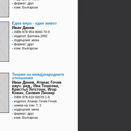
формат: друг
език: Български
Една вяра - един живот
Иван Динев
ISBN 978-954-8040-70-9
издател: Балтика 2002
подвързия: мека
формат: друг
език: Български
Теория на международните
отношения
Иван Динев, Атанас Гочев
науч. ред., Ива Тошкова,
Кристъл Уетстоун, Игор
Ковач, Силвия Лехнер
ISBN 978-619-92079-1-8
издател: Атанас Гочев Гочев
номер на том: Т. 2
подвързия: мека
формат: друг
език: Български