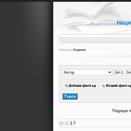
Наци
Начало
Издания
Подреди 
1
2