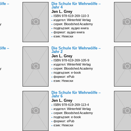
lfe –
Die Schule für Wehrwölfe –
Jahr 4
Jen L. Grey
ISBN 978-619-269-110-3
издател: Winterfeld Verlag
y
серия: Bloodshed Academy
подвързия: аудио книга
формат: аудио книга
език: Немски
lfe –
Die Schule für Wehrwölfe –
Jahr 2
Jen L. Grey
ISBN 978-619-269-105-9
издател: Winterfeld Verlag
y
серия: Bloodshed Academy
подвързия: e-book
формат: ePub
език: Немски
Die Schule für Wehrwölfe –
Jahr 6
Jen L. Grey
ISBN 978-619-269-113-4
издател: Winterfeld Verlag
серия: Bloodshed Academy
подвързия: e-book
формат: ePub
език: Немски