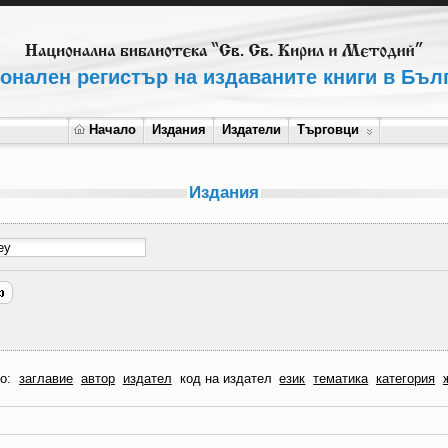
онален регистър на издаваните книги в Бъл
Начало
Издания
Издатели
Търговци
Издания
по:
заглавие
автор
издател
код на издател
език
тематика
категория