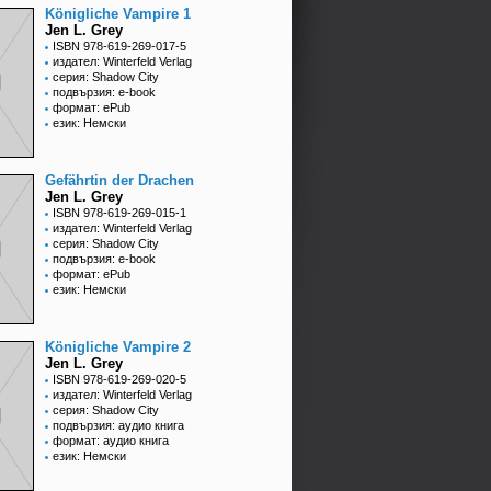
Königliche Vampire 1
Jen L. Grey
ISBN 978-619-269-017-5
издател: Winterfeld Verlag
серия: Shadow City
подвързия: e-book
формат: ePub
език: Немски
Gefährtin der Drachen
Jen L. Grey
ISBN 978-619-269-015-1
издател: Winterfeld Verlag
серия: Shadow City
подвързия: e-book
формат: ePub
език: Немски
Königliche Vampire 2
Jen L. Grey
ISBN 978-619-269-020-5
издател: Winterfeld Verlag
серия: Shadow City
подвързия: аудио книга
формат: аудио книга
език: Немски