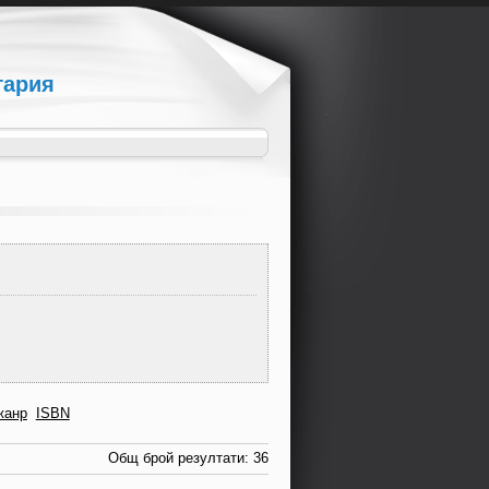
гария
жанр
ISBN
Общ брой резултати: 36