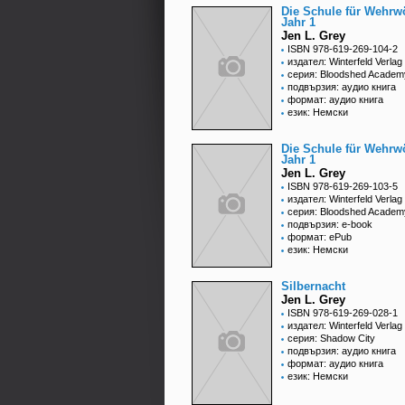
Die Schule für Wehrwö
Jahr 1
Jen L. Grey
ISBN 978-619-269-104-2
издател: Winterfeld Verlag
серия: Bloodshed Academ
подвързия: аудио книга
формат: аудио книга
език: Немски
Die Schule für Wehrwö
Jahr 1
Jen L. Grey
ISBN 978-619-269-103-5
издател: Winterfeld Verlag
серия: Bloodshed Academ
подвързия: e-book
формат: ePub
език: Немски
Silbernacht
Jen L. Grey
ISBN 978-619-269-028-1
издател: Winterfeld Verlag
серия: Shadow City
подвързия: аудио книга
формат: аудио книга
език: Немски