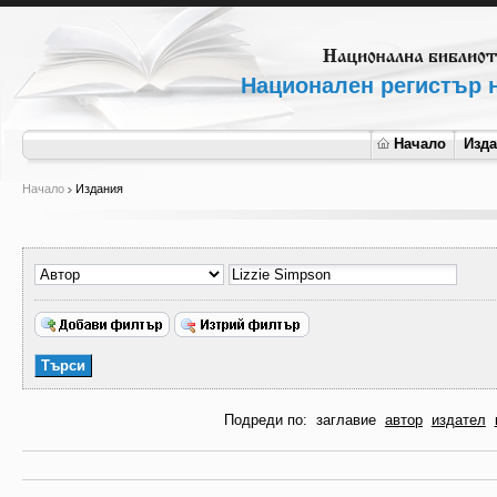
Национален регистър н
Начало
Изд
Начало
Издания
Подреди по:
заглавие
автор
издател