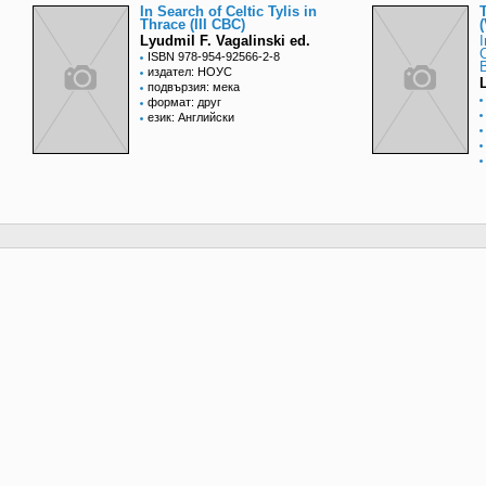
In Search of Celtic Tylis in
Thrace (III CBC)
Lyudmil F. Vagalinski ed.
I
ISBN 978-954-92566-2-8
B
издател: НОУС
подвързия: мека
формат: друг
език: Английски