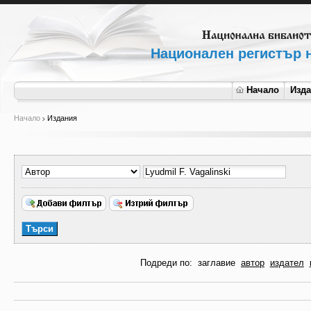
Национален регистър н
Начало
Изд
Начало
Издания
Подреди по:
заглавие
автор
издател