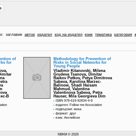
по:
заглавие
автор
издател
код на издател
език
тематика
категория
ntion of
Methodology for Prevention of
rks for
Risks in Social Networks for
Young People
ova,
Vladimir Kitanovski, Milena
Dimitar
Grudeva Tsanova, Dimitar
ina
Raikov Petkov, Petya Dimitrova
etra
Sabeva, Karolina Marzec-
va
Balinow, Shadi Haisam
am
Mahmud, Valentina
rova
Valentinova Sabeva, Petra
zec-B
Hauser, Mila Georgieva Dim
ISBN 978-619-92834-4-8
ation
издател: Follow me Association
подвързия: мека
формат: друг
език: Английски
NBKM © 2026