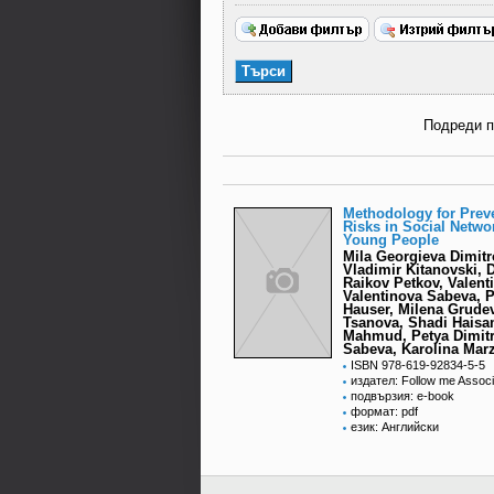
Подреди 
Methodology for Preve
Risks in Social Netwo
Young People
Mila Georgieva Dimitr
Vladimir Kitanovski, 
Raikov Petkov, Valent
Valentinova Sabeva, P
Hauser, Milena Grude
Tsanova, Shadi Hais
Mahmud, Petya Dimit
Sabeva, Karolina Mar
ISBN 978-619-92834-5-5
издател: Follow me Associ
подвързия: e-book
формат: pdf
език: Английски