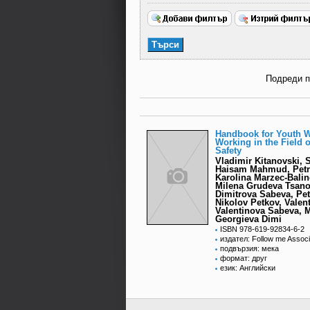
Подреди 
Handbook for Youth 
Working in the Field o
Safety
Vladimir Kitanovski, 
Haisam Mahmud, Petr
Karolina Marzec-Bali
Milena Grudeva Tsano
Dimitrova Sabeva, Pe
Nikolov Petkov, Valen
Valentinova Sabeva, M
Georgieva Dimi
ISBN 978-619-92834-6-2
издател: Follow me Associ
подвързия: мека
формат: друг
език: Английски