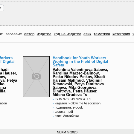
по:
заглавие
автор
издател
код на издател
език
тематика
категория
Workers
Handbook for Youth Workers
f Digital
Working in the Field of Digital
Safety
Shadi
Valentina Valentinova Sabeva,
a Hauser,
Karolina Marzec-Balinow,
now,
Petko Nikolov Petkov, Shadi
va, Petya
Haisam Mahmud, Vladimir
tko
Kitanovski, Petya Dimitrova
tina
Sabeva, Mila Georgieva
ila
Dimitrova, Petra Hauser,
Milena Grudeva Ts
ISBN 978-619-92834-7-9
ation
издател: Follow me Association
подвързия: e-book
формат: pdf
език: Английски
NBKM © 2026