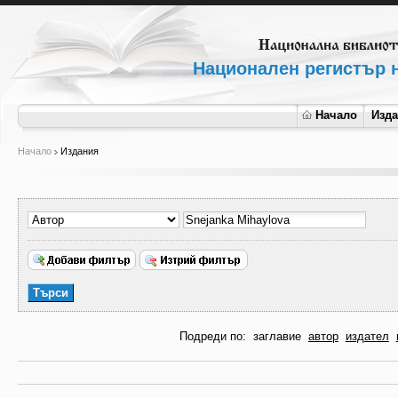
Национален регистър н
Начало
Изд
Начало
Издания
Подреди по:
заглавие
автор
издател