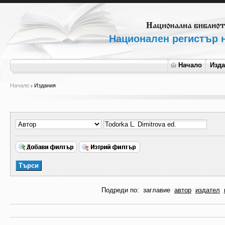
Национален регистър н
Начало
Изд
Начало
Издания
Подреди по:
заглавие
автор
издател