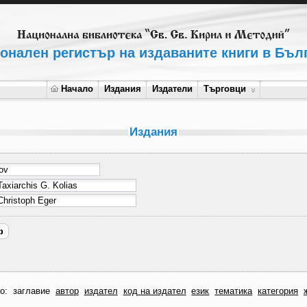
онален регистър на издаваните книги в Бъл
Начало
Издания
Издатели
Търговци
Издания
по:
заглавие
автор
издател
код на издател
език
тематика
категория