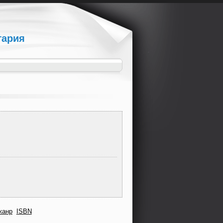
гария
жанр
ISBN