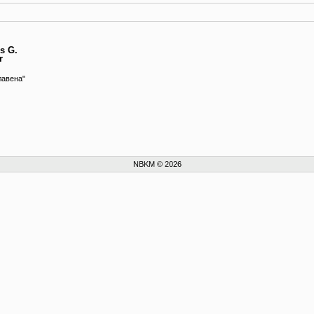
is G.
r
лавена"
NBKM © 2026