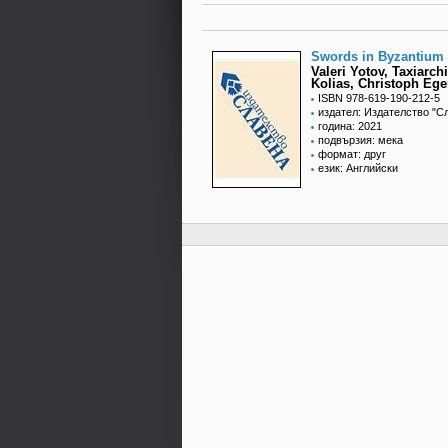
Swords in Byzantium
Valeri Yotov, Taxiarch
Kolias, Christoph Ege
ISBN 978-619-190-212-5
издател: Издателство "С
година: 2021
подвързия: мека
формат: друг
език: Английски