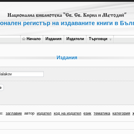
онален регистър на издаваните книги в Бъл
Начало
Издания
Издатели
Търговци
Издания
по:
заглавие
автор
издател
код на издател
език
тематика
категория