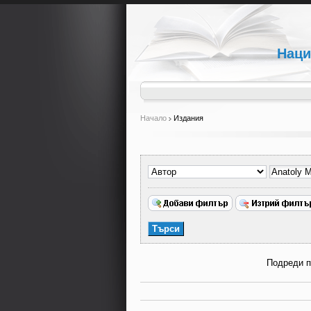
Наци
Начало
Издания
Подреди 