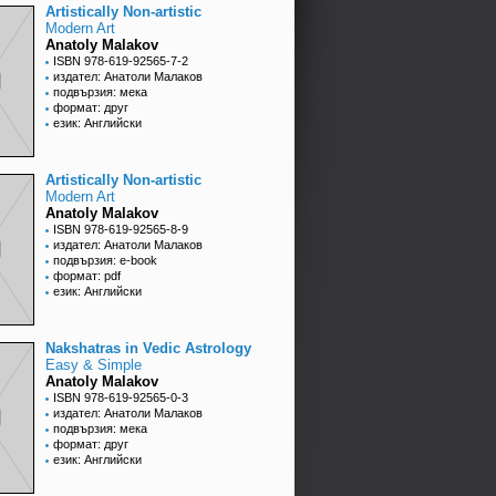
Artistically Non-artistic
Modern Art
Anatoly Malakov
ISBN 978-619-92565-7-2
издател: Анатоли Малаков
подвързия: мека
формат: друг
език: Английски
Artistically Non-artistic
Modern Art
Anatoly Malakov
ISBN 978-619-92565-8-9
издател: Анатоли Малаков
подвързия: e-book
формат: pdf
език: Английски
Nakshatras in Vedic Astrology
Easy & Simple
Anatoly Malakov
ISBN 978-619-92565-0-3
издател: Анатоли Малаков
подвързия: мека
формат: друг
език: Английски