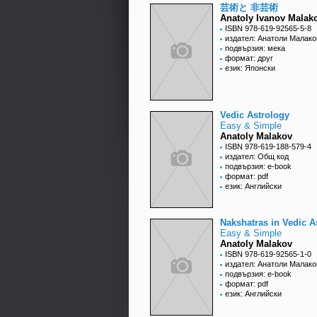
芸術と 非芸術
Anatoly Ivanov Malak
ISBN 978-619-92565-5-8
издател: Анатоли Малако
подвързия: мека
формат: друг
език: Японски
Vedic Astrology
Easy & Simple
Anatoly Malakov
ISBN 978-619-188-579-4
издател: Общ код
подвързия: e-book
формат: pdf
език: Английски
Nakshatras in Vedic A
Easy & Simple
Anatoly Malakov
ISBN 978-619-92565-1-0
издател: Анатоли Малако
подвързия: e-book
формат: pdf
език: Английски