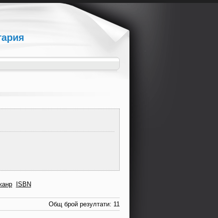
гария
жанр
ISBN
Общ брой резултати: 11