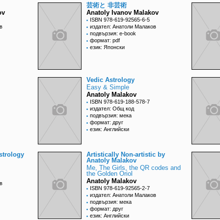
芸術と 非芸術
ov
Anatoly Ivanov Malakov
ISBN 978-619-92565-6-5
в
издател: Анатоли Малаков
подвързия: e-book
формат: pdf
език: Японски
Vedic Astrology
Easy & Simple
Anatoly Malakov
ISBN 978-619-188-578-7
издател: Общ код
подвързия: мека
формат: друг
език: Английски
strology
Artistically Non-artistic by
Anatoly Malakov
Me, The Girls, the QR codes and
the Golden Oriol
Anatoly Malakov
в
ISBN 978-619-92565-2-7
издател: Анатоли Малаков
подвързия: мека
формат: друг
език: Английски