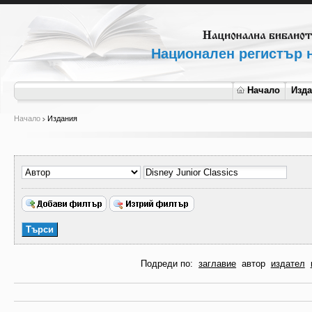
Национален регистър н
Начало
Изд
Начало
Издания
Подреди по:
заглавие
автор
издател