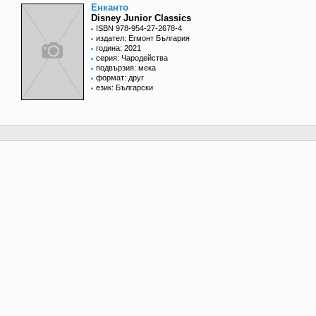
Енканто
Disney Junior Classics
ISBN 978-954-27-2678-4
издател: Егмонт България
година: 2021
серия: Чародейства
подвързия: мека
формат: друг
език: Български