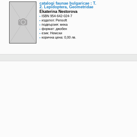
catalogi faunae bulgaricae : T.
2. Lepidoptera, Geometridae
Ekaterina Nestorova
ISBN 954-642-024-7
издател: Pensoft
подвързия: мека
формат: джобен
език: Немски
корична цена: 0,00 лв.