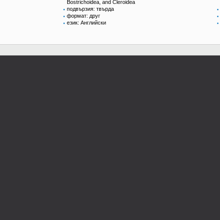
Bostrichoidea, and Cleroidea
подвързия: твърда
формат: друг
език: Английски