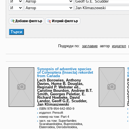
Подреди по:
заглавие
автор
издател
Synopsis of adventive species
of Coleoptera (Insecta) rekordet
from Canada
Lech Borowies, Anthony
Davies, Hume B. Douglas,
Reginald P. Webster ed.,
Caroline Bourdon, Andrew B.T.
Smith, Georges Peletier, E.
Richard Hoebeke, David
Landor, Geoff G.E. Scudder,
Jan Klimaszewski
ISBN 978-954-642-850-9
издател: Pensoft
номер на том: Part 4
загл. на том: Superfamiles
Scarabaedoidea, Buprestoidea,
Elateroidea, Derodontoidea,