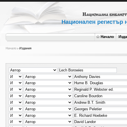
Национален регистър н
Начало
Изд
Начало
Издания