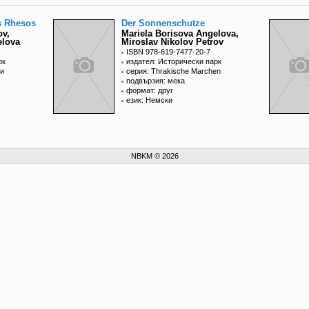
s Rhesos
Der Sonnenschutze
ov,
Mariela Borisova Angelova,
elova
Miroslav Nikolov Petrov
ISBN 978-619-7477-20-7
рк
издател: Исторически парк
ки
серия: Thrakische Marchen
подвързия: мека
формат: друг
език: Немски
NBKM © 2026