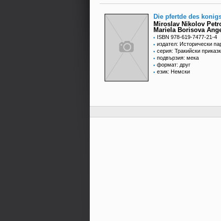
Die pfertde des konig
Miroslav Nikolov Petr
Mariela Borisova Ang
ISBN 978-619-7477-21-4
издател: Исторически па
серия: Тракийски приказ
подвързия: мека
формат: друг
език: Немски