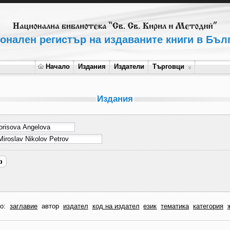
онален регистър на издаваните книги в Бъл
Начало
Издания
Издатели
Търговци
Издания
по:
заглавие
автор
издател
код на издател
език
тематика
категория