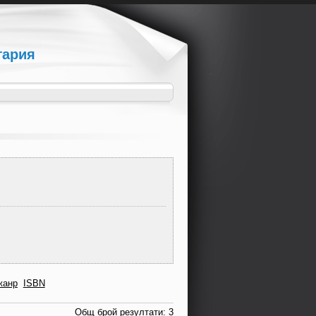
гария
жанр
ISBN
Общ брой резултати: 3