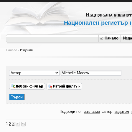
Национален регистър н
Начало
Изд
Начало
Издания
Подреди по:
заглавие
автор
издател
1
2
3