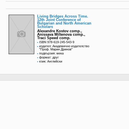
Living Bridges Across Time.
12th Joint Conference of
Bulgarian and North American
Scholars
Alexandre Kostov comp.,
Anissava Miltenova comp.,
Traci Speed comp.
ISBN 978-619-245-543-9
издател: Академично издателство
"Проф. Марин Дринов"
подвързия: мека
формат: друг
език: Английски