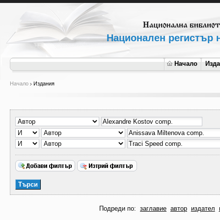
Национален регистър н
Начало
Изд
Начало
Издания
Подреди по:
заглавие
автор
издател