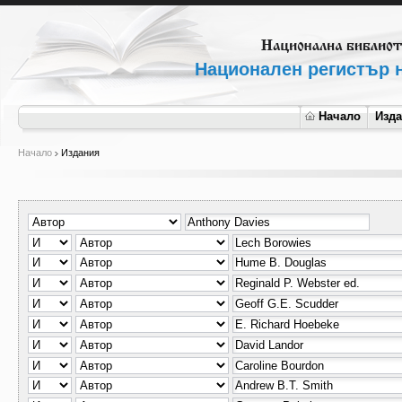
Национален регистър н
Начало
Изд
Начало
Издания