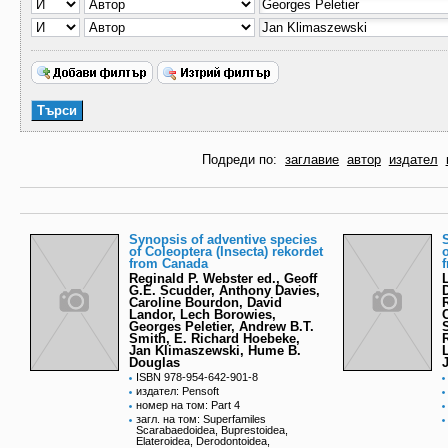
Подреди по:
заглавие
автор
издател
Synopsis of adventive species
of Coleoptera (Insecta) rekordet
from Canada
Reginald P. Webster ed., Geoff
G.E. Scudder, Anthony Davies,
Caroline Bourdon, David
Landor, Lech Borowies,
Georges Peletier, Andrew B.T.
Smith, E. Richard Hoebeke,
Jan Klimaszewski, Hume B.
Douglas
ISBN 978-954-642-901-8
издател: Pensoft
номер на том: Part 4
загл. на том: Superfamiles
Scarabaedoidea, Buprestoidea,
Elateroidea, Derodontoidea,