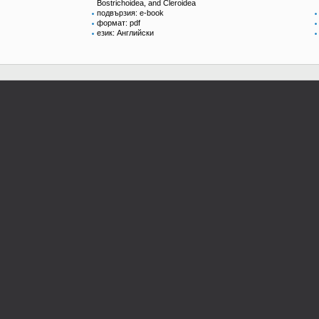
Bostrichoidea, and Cleroidea
подвързия: e-book
формат: pdf
език: Английски