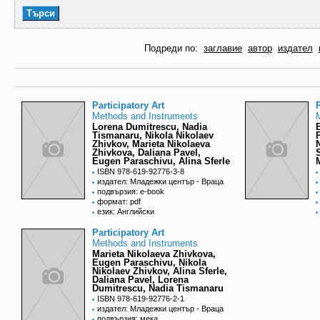
Подреди по:
заглавие
автор
издател
Participatory Art
P
Methods and Instruments
Lorena Dumitrescu, Nadia
Tismanaru, Nikola Nikolaev
Zhivkov, Marieta Nikolaeva
Zhivkova, Daliana Pavel,
Eugen Paraschivu, Alina Sferle
ISBN 978-619-92776-3-8
издател: Младежки център - Враца
подвързия: e-book
формат: pdf
език: Английски
Participatory Art
Methods and Instruments
Marieta Nikolaeva Zhivkova,
Eugen Paraschivu, Nikola
Nikolaev Zhivkov, Alina Sferle,
Daliana Pavel, Lorena
Dumitrescu, Nadia Tismanaru
ISBN 978-619-92776-2-1
издател: Младежки център - Враца
подвързия: мека