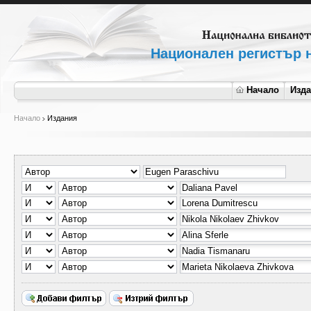
Национален регистър н
Начало
Изд
Начало
Издания