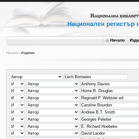
Национален регистър н
Начало
Изд
Начало
Издания