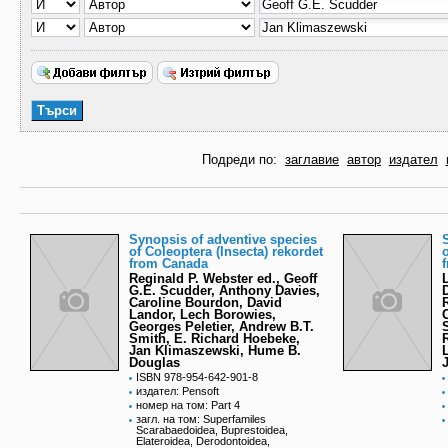
Подреди по:
заглавие
автор
издател
Synopsis of adventive species
of Coleoptera (Insecta) rekordet
from Canada
Reginald P. Webster ed., Geoff
G.E. Scudder, Anthony Davies,
Caroline Bourdon, David
Landor, Lech Borowies,
Georges Peletier, Andrew B.T.
Smith, E. Richard Hoebeke,
Jan Klimaszewski, Hume B.
Douglas
ISBN 978-954-642-901-8
издател: Pensoft
номер на том: Part 4
загл. на том: Superfamiles
Scarabaedoidea, Buprestoidea,
Elateroidea, Derodontoidea,