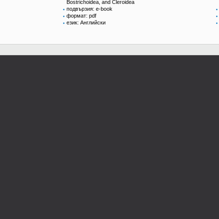
Bostrichoidea, and Cleroidea
подвързия: e-book
формат: pdf
език: Английски