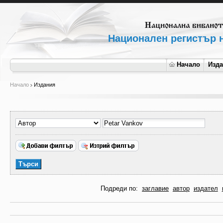
Национален регистър н
Начало
Изд
Начало
Издания
Подреди по:
заглавие
автор
издател