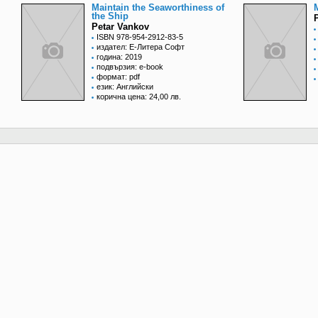
Maintain the Seaworthiness of
the Ship
Petar Vankov
ISBN 978-954-2912-83-5
издател: Е-Литера Софт
година: 2019
подвързия: e-book
формат: pdf
език: Английски
корична цена: 24,00 лв.