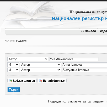
Национален регистър н
Начало
Изд
Начало
Издания
Подреди по:
заглавие
автор
издател