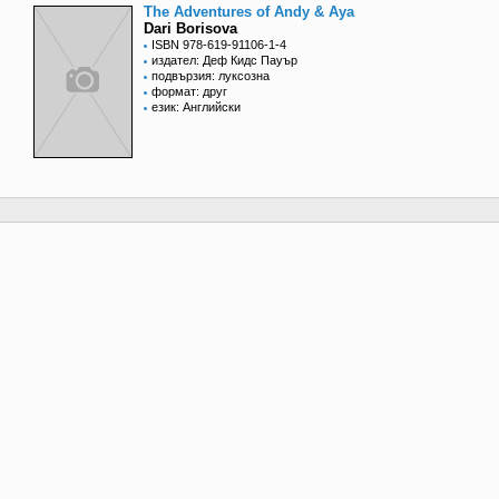
The Adventures of Andy & Aya
Dari Borisova
ISBN 978-619-91106-1-4
издател: Деф Кидс Пауър
подвързия: луксозна
формат: друг
език: Английски