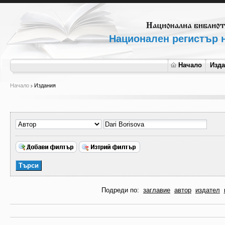
Национален регистър н
Начало
Изд
Начало
Издания
Подреди по:
заглавие
автор
издател