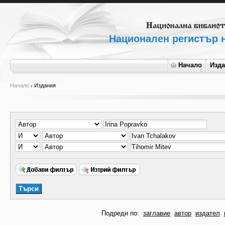
Национален регистър н
Начало
Изд
Начало
Издания
Подреди по:
заглавие
автор
издател