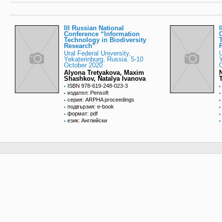
III Russian National
Conference “Information
Technology in Biodiversity
Research”
Ural Federal University,
U
Yekaterinburg, Russia. 5-10
Y
October 2020
Alyona Tretyakova, Maxim
Shashkov, Natalya Ivanova
ISBN 978-619-248-023-3
издател: Pensoft
серия: ARPHA proceedings
подвързия: e-book
формат: pdf
език: Английски