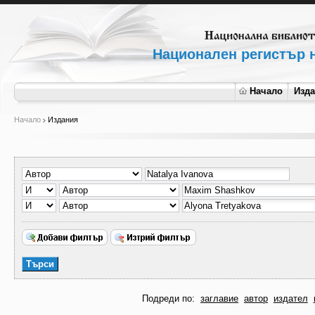
Национален регистър н
Начало
Изд
Начало
Издания
Подреди по:
заглавие
автор
издател