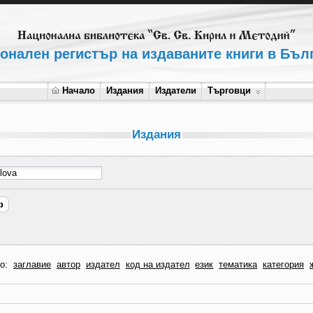
онален регистър на издаваните книги в Бъл
Начало
Издания
Издатели
Търговци
Издания
по:
заглавие
автор
издател
код на издател
език
тематика
категория