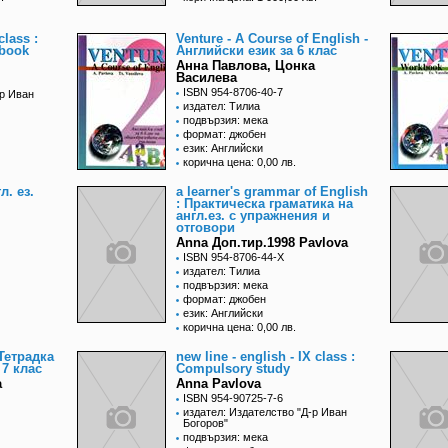
class :
Venture - A Course of English -
kbook
Английски език за 6 клас
Анна Павлова, Цонка
Василева
ISBN 954-8706-40-7
-р Иван
издател: Тилиа
подвързия: мека
формат: джобен
език: Английски
корична цена: 0,00 лв.
л. ез.
a learner's grammar of English
: Практическа граматика на
англ.ез. с упражнения и
отговори
Anna Доп.тир.1998 Pavlova
ISBN 954-8706-44-X
издател: Тилиа
подвързия: мека
формат: джобен
език: Английски
корична цена: 0,00 лв.
 Тетрадка
new line - english - IX class :
 7 клас
Compulsory study
а
Anna Pavlova
ISBN 954-90725-7-6
издател: Издателство "Д-р Иван
Богоров"
подвързия: мека