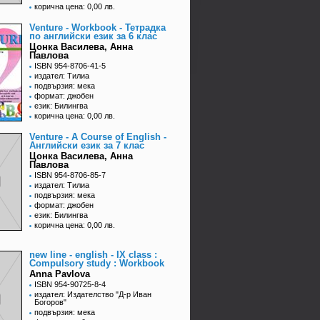
корична цена: 0,00 лв.
Venture - Workbook - Тетрадка
по английски език за 6 клас
Цонка Василева, Анна
Павлова
ISBN 954-8706-41-5
издател: Тилиа
подвързия: мека
формат: джобен
език: Билингва
корична цена: 0,00 лв.
Venture - A Course of English -
Английски език за 7 клас
Цонка Василева, Анна
Павлова
ISBN 954-8706-85-7
издател: Тилиа
подвързия: мека
формат: джобен
език: Билингва
корична цена: 0,00 лв.
new line - english - IX class :
Compulsory study : Workbook
Anna Pavlova
ISBN 954-90725-8-4
издател: Издателство "Д-р Иван
Богоров"
подвързия: мека