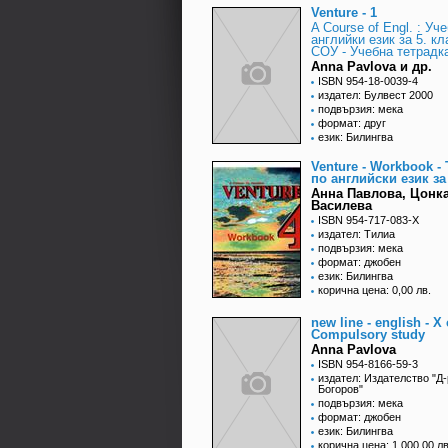
Venture - 1
A Course of Engl. : Уч
английки език за 5. кл
СОУ - Учебна тетрадк
Anna Pavlova и др.
ISBN 954-18-0039-4
издател: Булвест 2000
подвързия: мека
формат: друг
език: Билингва
Venture - Workbook -
по английски език за
Анна Павлова, Цонк
Василева
ISBN 954-717-083-X
издател: Тилиа
подвързия: мека
формат: джобен
език: Билингва
корична цена: 0,00 лв.
new line - english - X 
Compulsory study
Anna Pavlova
ISBN 954-8166-59-3
издател: Издателство "Д
Богоров"
подвързия: мека
формат: джобен
език: Билингва
корична цена: 1 000,00 лв