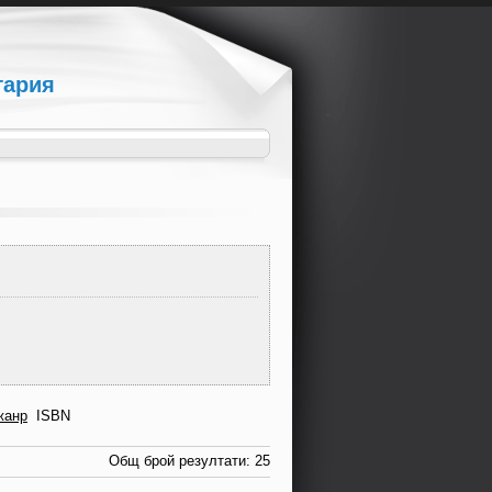
гария
жанр
ISBN
Общ брой резултати: 25