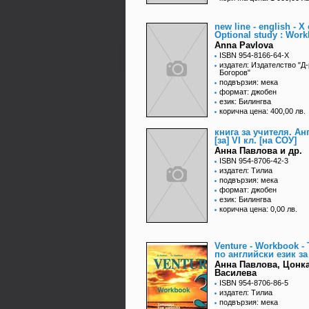
new line - english - X 
Optional study : Wor
Anna Pavlova
ISBN 954-8166-64-X
издател: Издателство "Д
Богоров"
подвързия: мека
формат: джобен
език: Билингва
корична цена: 400,00 лв.
книга за учителя. Анг
[за] VI кл. [на СОУ]
Анна Павлова и др.
ISBN 954-8706-42-3
издател: Тилиа
подвързия: мека
формат: джобен
език: Билингва
корична цена: 0,00 лв.
Venture - Workbook -
по английски език за
Анна Павлова, Цонк
Василева
ISBN 954-8706-86-5
издател: Тилиа
подвързия: мека