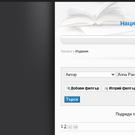
Наци
Начало
Издания
Подреди 
1
2