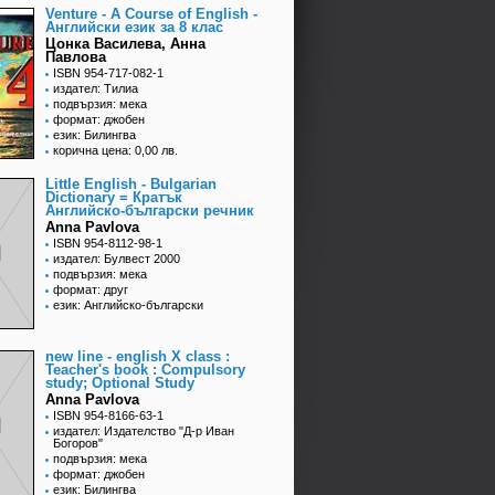
Venture - A Course of English -
Английски език за 8 клас
Цонка Василева, Анна
Павлова
ISBN 954-717-082-1
издател: Тилиа
подвързия: мека
формат: джобен
език: Билингва
корична цена: 0,00 лв.
Little English - Bulgarian
Dictionary = Кратък
Английско-български речник
Anna Pavlova
ISBN 954-8112-98-1
издател: Булвест 2000
подвързия: мека
формат: друг
език: Английско-български
new line - english X class :
Teacher's book : Compulsory
study; Optional Study
Anna Pavlova
ISBN 954-8166-63-1
издател: Издателство "Д-р Иван
Богоров"
подвързия: мека
формат: джобен
език: Билингва