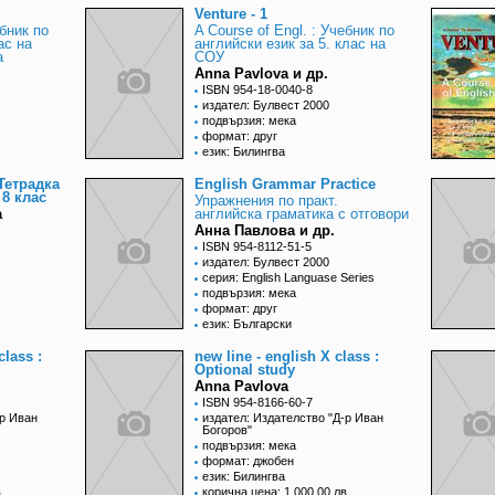
Venture - 1
ебник по
A Course of Engl. : Учебник по
ас на
английски език за 5. клас на
а
СОУ
Anna Pavlova и др.
ISBN 954-18-0040-8
издател: Булвест 2000
подвързия: мека
формат: друг
език: Билингва
 Тетрадка
English Grammar Practice
 8 клас
Упражнения по практ.
а
английска граматика с отговори
Анна Павлова и др.
ISBN 954-8112-51-5
издател: Булвест 2000
серия: English Languase Series
подвързия: мека
формат: друг
език: Български
class :
new line - english X class :
Optional study
Anna Pavlova
ISBN 954-8166-60-7
-р Иван
издател: Издателство "Д-р Иван
Богоров"
подвързия: мека
формат: джобен
език: Билингва
.
корична цена: 1 000,00 лв.