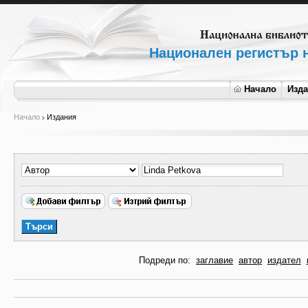
Национален регистър н
Начало
Изд
Начало
Издания
Подреди по:
заглавие
автор
издател