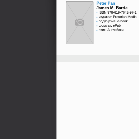
Peter Pan
James M. Barrie
ISBN 978-619-7642-97-1
издател: Pretorian Media
подвързия: e-book
формат: ePub
език: Английски