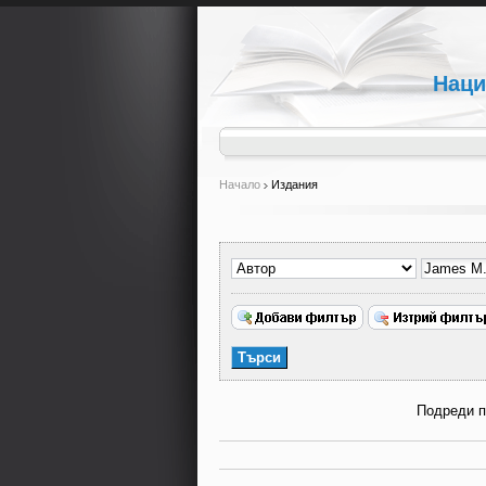
Наци
Начало
Издания
Подреди 