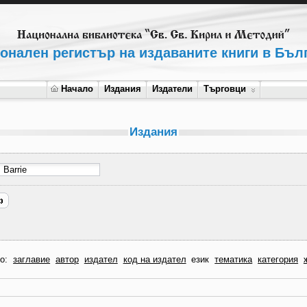
онален регистър на издаваните книги в Бъл
Начало
Издания
Издатели
Търговци
Издания
по:
заглавие
автор
издател
код на издател
език
тематика
категория