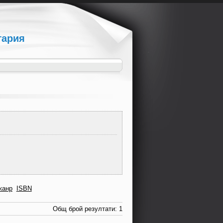
гария
жанр
ISBN
Общ брой резултати: 1