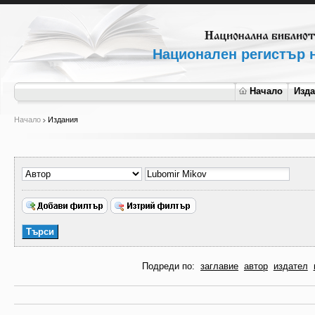
Национален регистър н
Начало
Изд
Начало
Издания
Подреди по:
заглавие
автор
издател