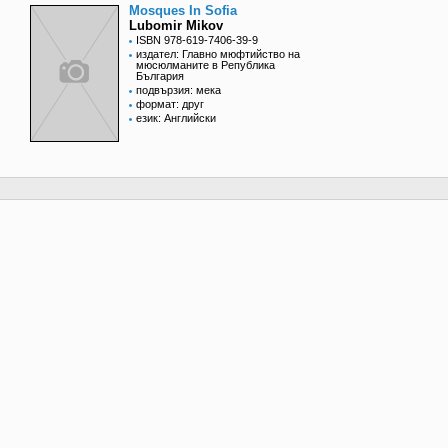
Mosques In Sofia
Lubomir Mikov
ISBN 978-619-7406-39-9
издател: Главно мюфтийство на
мюсюлманите в Република
България
подвързия: мека
формат: друг
език: Английски