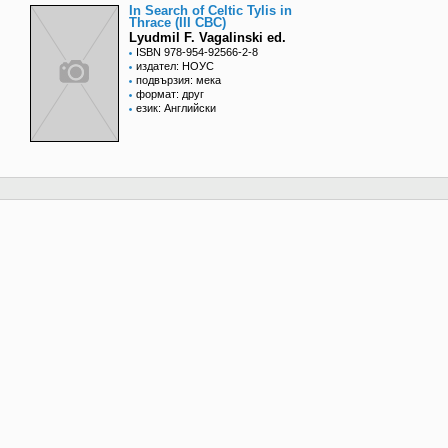
In Search of Celtic Tylis in
Thrace (III CBC)
Lyudmil F. Vagalinski ed.
ISBN 978-954-92566-2-8
издател: НОУС
подвързия: мека
формат: друг
език: Английски