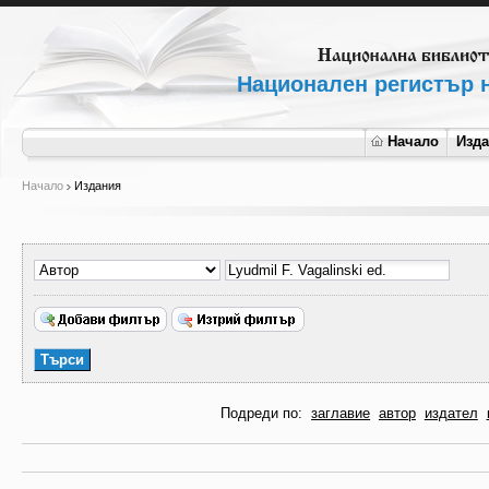
Национален регистър н
Начало
Изд
Начало
Издания
Подреди по:
заглавие
автор
издател