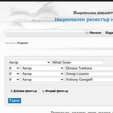
Национален регистър н
Начало
Изд
Начало
Издания
Подреди по:
заглавие
автор
издател